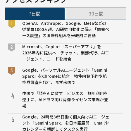
7日間
30日間
OpenAI、Anthropic、Google、Metaなどの
従業員1000人超、AI研究自動化に備え「開発ペ
ース調整」の国際枠組みを米政府に要請
Microsoft、Copilot「スーパーアプリ」を
2026年内に提供へ チャット、業務代行、AIエ
ージェント、コードを統合
Google、パーソナルAIエージェント「Gemini
Spark」をChromeに統合 物件内覧予約や航
空券調査を代行、まず米国で
中国で「顔をAIに貸す」ビジネス 無断利用を
4
逆手に、AIドラマ向け肖像ライセンス市場が登
場
Google、24時間365日働く個人向けAIエージェ
5
ント「Gemini Spark」を日本語展開 Gmailや
カレンダーを横断してタスクを実行