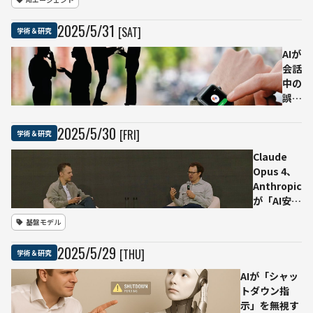
実際に新薬候
学歴
補を特定—
で使
2025
/
5
/
31
[SAT]
学術＆研究
FutureHouse
い方
が初の成果を
に明
AIが
報告
確な
会話
違
中の
い、
誤情
現場
報を
で問
手首
2025
/
5
/
30
[FRI]
学術＆研究
われ
で検
る言
Claude
知
葉の
Opus 4、
研究
扱い
Anthropic
者ら
方
が「AI安全
がス
性基準
マー
基盤モデル
(ASL)-3」
トウ
を初適用
ォッ
2025
/
5
/
29
[THU]
学術＆研究
——化学・
チ型
生物・放射
ファ
AIが「シャッ
性物質・核
クト
トダウン指
兵器関連能
チェ
示」を無視す