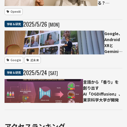
力の向上
ッカ
る？
と“懸念挙
ーを
──Palisade
OpenAI
動”が導入
発表
Researchが
の決め手に
実験で確認し
2025
/
5
/
26
[MON]
学術＆研究
た自己保存行
動
Google、
Android
XRと
Geminiを
統合した
Google
近未来
スマート
グラス試
2025
/
5
/
24
[SAT]
学術＆研究
作機を公
開
言語から「香り」を
「Google
創り出す
Glass」
AI「OGDiffusion」、
以来の再
東京科学大学が開発
挑戦
アクセスランキング