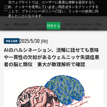
当ウェブサイトでは、ユーザーに最適な体験を提供するた
め、クッキーを使用しています。同意ボタンをクリックする
ことで、プライバシーポリシーに従い、クッキーの使用に同
意したことになります。
Top
>
学術＆研究
>
AIのハルシネーション、流暢に話せても意味や一貫性
同意する
の欠如があるウェルニッケ失語症患者の脳と類似 東大が数理解析で確認
2025
/
5
/
30
[FRI]
学術＆研究
AIのハルシネーション、流暢に話せても意味
や一貫性の欠如があるウェルニッケ失語症患
者の脳と類似 東大が数理解析で確認