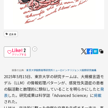
近未来
Like!
？
2
クリップする
画像の出典：
東京大学国際高等研究所ニューロインテリジェンス国際研究機構
2025年5月15日、東京大学の研究チームは、大規模言語モ
デル（LLM）の情報処理パターンが、感覚性失語症の患者
の脳活動と数理的に類似していることを明らかにしたと
発
表
した。研究成果は科学誌「Advanced Science」に
掲載
された。
LLMは、文法的に整った自然な文章を生成する一方で、事