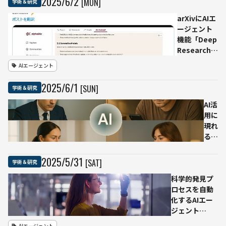
2025
/
6
/
2
[MON]
学術＆研究
arXivにAIエ
ージェント
機能「Deep
Research」
が追加 論
AIエージェント
文が日本語
ブログ形式
2025
/
6
/
1
[SUN]
学術＆研究
で即時出力
可能に
AI活
用に
現れ
る
「格
差」
2025
/
5
/
31
[SAT]
学術＆研究
の実
科学的発見プ
態調
ロセスを自動
査
化するAIエー
──
ジェント
収
「Robin」、
入・
AIエージェント