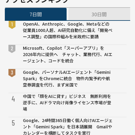
級の
モデ
7日間
30日間
ルが
生ま
OpenAI、Anthropic、Google、Metaなどの
れ
従業員1000人超、AI研究自動化に備え「開発ペ
た」
ース調整」の国際枠組みを米政府に要請
レジ
カー
Microsoft、Copilot「スーパーアプリ」を
ト分
2026年内に提供へ チャット、業務代行、AIエ
析コ
ージェント、コードを統合
ンペ
Google、パーソナルAIエージェント「Gemini
の裏
Spark」をChromeに統合 物件内覧予約や航
側を
空券調査を代行、まず米国で
マイ
クロ
中国で「顔をAIに貸す」ビジネス 無断利用を
4
ソフ
逆手に、AIドラマ向け肖像ライセンス市場が登
ト、
場
atma
が語
Google、24時間365日働く個人向けAIエージェ
5
る
ント「Gemini Spark」を日本語展開 Gmailや
カレンダーを横断してタスクを実行