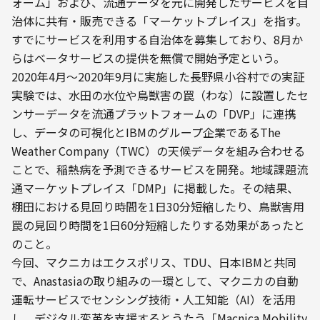
ォーム」および、流通データを元に開発したサービスを自
治体に共有・販売できる「マーケットプレイス」を指す。
すでにサービスを利用する自治体を募集しており、8月か
らはベータサービスの提供を無償で開始予定という。
2020年4月〜2020年9月に実施した長野県小谷村での実証
実験では、水田の水位や鳥獣害の罠（わな）に設置したセ
ンサーデータを流通プラットフォームの「DVP」に連携
し、データの可視化とIBMのグループ企業であるThe 
Weather Company（TWC）の天候データを組み合わせる
ことで、稲熱病を予測できるサービスを開発。地域課題流
通マーケットプレイス「DMP」に掲載した。その結果、
棚田における見回り時間を1日30分短縮したり、鳥獣害用
罠の見回り時間を1日60分短縮したりする効果があったと
のこと。
今回、マクニカはエクスポリス、TDU、日本IBMと共同
で、Anastasiaの取り組みの一環として、マクニカの自動
運転サービスでセンシング技術・人工知能（AI）を活用
し、デジタル変革を支援するとうたう「Macnica Mobility 