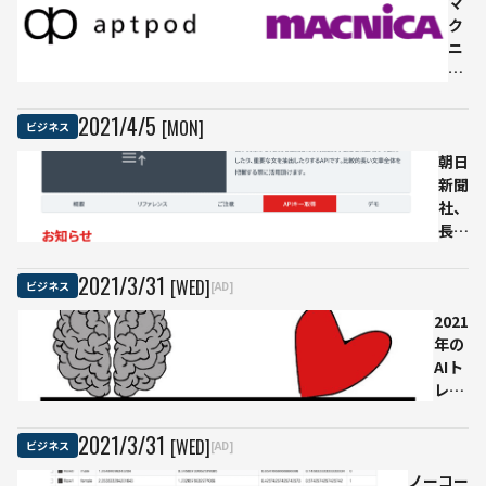
した
マ
事例
ク
も！
ニ
ヤマ
カ
ト
と
HD
ア
2021
/
4
/
5
[MON]
ビジネス
やキ
プ
ユー
朝日
ト
ピー
新聞
ポ
にAI
社、
ッ
活用
長文
ド
の裏
を要
が
話を
約で
資
2021
/
3
/
31
[WED]
ビジネス
[AD]
聞い
きる
本
2021
た
API
業
年の
を無
務
AIト
償公
提
レン
開
携
ドが
約
に
発表
500
合
2021
/
3
/
31
[WED]
ビジネス
[AD]
作る
字の
意
ノーコー
側も
文章
5G