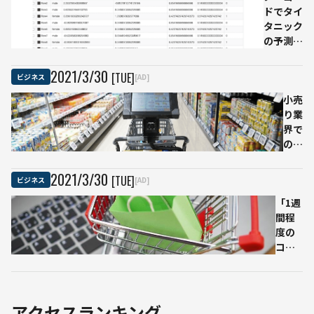
ドでタイ
使う
を約
時
タニック
側も
200
代
の予測モ
考え
字に
の
デルを作
るべ
DX
成してみ
き
実
2021
/
3
/
30
[TUE]
ビジネス
[AD]
た
「バ
現
「KNIME
イア
小売
す
機械学習
ス」
り業
る
自動化パ
とは
界で
プ
ッケー
のデ
ラ
ジ」レポ
ータ
ッ
活用
ト
2021
/
3
/
30
[TUE]
ビジネス
[AD]
は多
フ
「1週
くの
ォ
間程
人の
ー
度の
「人
ム
コン
生」
提
ペ期
に影
供
間で
響を
目
1000
与え
指
万円
る
す
アクセスランキング