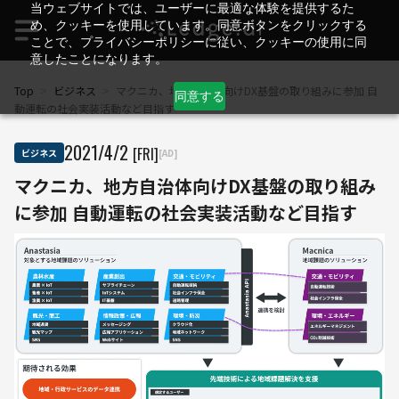
当ウェブサイトでは、ユーザーに最適な体験を提供するた
め、クッキーを使用しています。同意ボタンをクリックする
ことで、プライバシーポリシーに従い、クッキーの使用に同
意したことになります。
Top
>
ビジネス
>
マクニカ、地方自治体向けDX基盤の取り組みに参加 自
同意する
動運転の社会実装活動など目指す
2021
/
4
/
2
[FRI]
ビジネス
[AD]
マクニカ、地方自治体向けDX基盤の取り組み
に参加 自動運転の社会実装活動など目指す