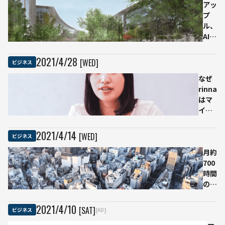
アッ
プ
ル、
AIな
どに
5年
2021
/
4
/
28
[WED]
ビジネス
間で
なぜ
約
rinna
46
はマ
兆円
イク
投資
ロソ
「す
フト
ごい
2021
/
4
/
14
[WED]
ビジネス
から
金額
独立
だ」
月約
した
700
の
時間
か？
の業
務削
減に
2021
/
4
/
10
[SAT]
ビジネス
[AD]
成功