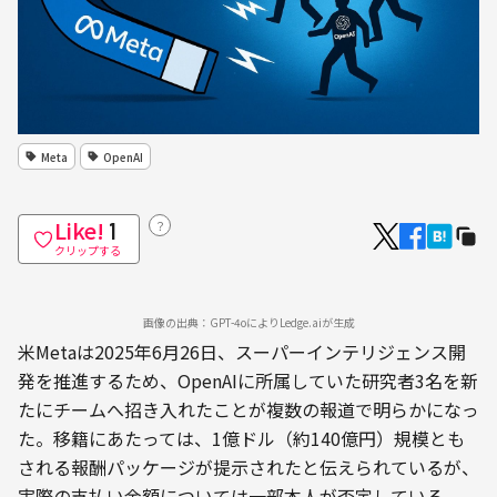
Meta
OpenAI
Like!
？
1
クリップする
画像の出典：GPT-4oによりLedge.aiが生成
米Metaは2025年6月26日、スーパーインテリジェンス開
発を推進するため、OpenAIに所属していた研究者3名を新
たにチームへ招き入れたことが複数の報道で明らかになっ
た。移籍にあたっては、1億ドル（約140億円）規模とも
される報酬パッケージが提示されたと伝えられているが、
実際の支払い金額については一部本人が否定している。