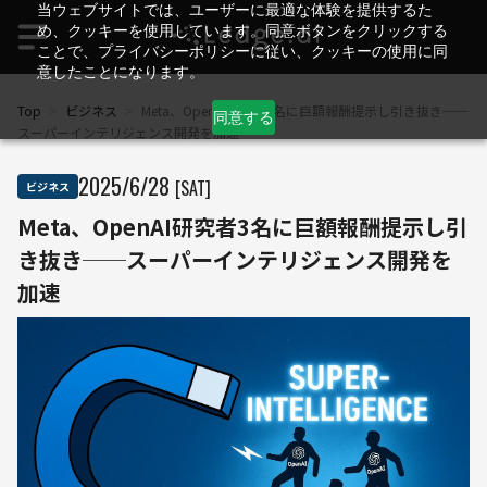
当ウェブサイトでは、ユーザーに最適な体験を提供するた
め、クッキーを使用しています。同意ボタンをクリックする
ことで、プライバシーポリシーに従い、クッキーの使用に同
意したことになります。
Top
>
ビジネス
>
Meta、OpenAI研究者3名に巨額報酬提示し引き抜き──
同意する
スーパーインテリジェンス開発を加速
2025
/
6
/
28
[SAT]
ビジネス
Meta、OpenAI研究者3名に巨額報酬提示し引
き抜き──スーパーインテリジェンス開発を
加速