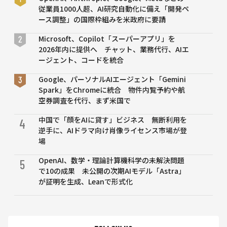
ネー
従業員1000人超、AI研究自動化に備え「開発ペ
ショ
ース調整」の国際枠組みを米政府に要請
ン」
実証
Microsoft、Copilot「スーパーアプリ」を
開始
2026年内に提供へ チャット、業務代行、AIエ
──
ージェント、コードを統合
日
通・
Google、パーソナルAIエージェント「Gemini
JR
Spark」をChromeに統合 物件内覧予約や航
貨
空券調査を代行、まず米国で
物・
中国で「顔をAIに貸す」ビジネス 無断利用を
T2
4
逆手に、AIドラマ向け肖像ライセンス市場が登
が連
場
携
OpenAI、数学・理論計算機科学の未解決問題
5
で10の成果 未公開の次期AIモデル「Astra」
が証明を生成、Leanで形式化