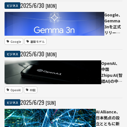
から
2025
/
6
/
30
[MON]
ビジネス
新オ
ーナ
Google、
ー宅
Gemma
まで
3nを正式
完全
リリース
無人
— 省メモ
Google
基盤モデル
デリ
リ・省電
バリ
力でスマ
2025
/
6
/
30
[MON]
ビジネス
ーを
ホ実行も
実施――
可能なマ
OpenAI、
約
ルチモー
中国
30
ダルAI
Zhipu AI(智
分の
譜AI)の中
自律
東・東南ア
OpenAI
中国
走行
ジア進出に
映像
警戒 政府
2025
/
6
/
29
[SUN]
ビジネス
を公
契約拡大で
開
シェア脅か
AI Alliance、
す構図
日本拠点の設
立とともに新