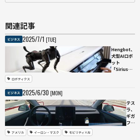
関連記事
2025
/
7
/
1
[TUE]
ビジネス
Hengbot、
犬型AIロボ
ット
「Sirius」
の予約受付
ロボティクス
を開始
2025
/
6
/
30
[MON]
ビジネス
テス
ラ、
ギガ
ファ
クト
アメリカ
イーロン・マスク
モビリティ×AI
リー