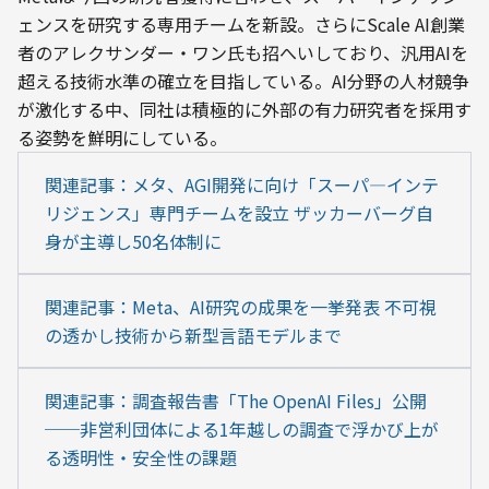
ェンスを研究する専用チームを新設。さらにScale AI創業
者のアレクサンダー・ワン氏も招へいしており、汎用AIを
超える技術水準の確立を目指している。AI分野の人材競争
が激化する中、同社は積極的に外部の有力研究者を採用す
る姿勢を鮮明にしている。
関連記事：メタ、AGI開発に向け「スーパ―インテ
リジェンス」専門チームを設立 ザッカーバーグ自
身が主導し50名体制に
関連記事：Meta、AI研究の成果を一挙発表 不可視
の透かし技術から新型言語モデルまで
関連記事：調査報告書「The OpenAI Files」公開
──非営利団体による1年越しの調査で浮かび上が
る透明性・安全性の課題