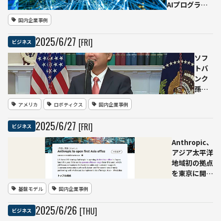
AIプログラミ
ング言語
国内企業事例
「Dana」およ
び産業用フレ
2025
/
6
/
27
[FRI]
ビジネス
ームワーク
「OpenDXA」
ソフ
を発表
トバ
ンク
孫正
義
アメリカ
ロボティクス
国内企業事例
氏、
米ア
2025
/
6
/
27
[FRI]
ビジネス
リゾ
ナに1
Anthropic、
兆ド
アジア太平洋
ル規
地域初の拠点
模の
を東京に開設
AI・
——今秋、日
基盤モデル
国内企業事例
ロボ
本語版
ット
「Claude」
2025
/
6
/
26
[THU]
ビジネス
製造
提供開始へ