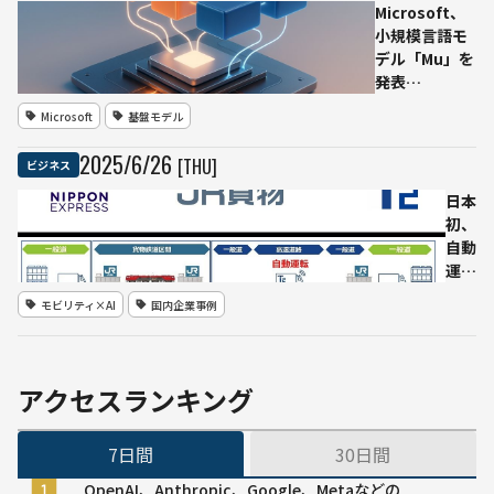
拠点
Microsoft、
構
小規模言語モ
想
デル「Mu」を
TSMC
発表
と提
──Windows
Microsoft
基盤モデル
携模
11設定エージ
索か
ェントを支え
2025
/
6
/
26
[THU]
ビジネス
るオンデバイ
スSLM
日本
初、
自動
運転
トラ
モビリティ×AI
国内企業事例
ック
×貨
物鉄
道の
アクセスランキング
「モ
ーダ
7日間
30日間
ルコ
ンビ
OpenAI、Anthropic、Google、Metaなどの