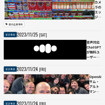
カメ
ラの
エッ
ジAI
を活
国内企業事例
用し
た店
2023
/
11
/
25
[SAT]
ビジネス
舗運
営支
音声対応
援の
ChatGPT
実証
が無料ユ
実
ーザーも
験、
利用可能
ロー
に 開始
2023
/
11
/
24
[FRI]
ビジネス
ソン
直後はサ
にて
ーバダウ
OpenAI
実施
ンも現在
サム・
は復旧済
アルト
マン氏
CEOに
復帰
2023
/
11
/
24
[FRI]
ビジネス