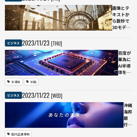
取締役
画像とテ
会は刷
キストか
新 5日
ら数秒で
間の
3Dモデル
「お家
を作成す
騒動」
る
終結か
2023
/
11
/
23
[THU]
ビジネス
「Atlas」
登場
百度が
華為に
AI半導
体を発
注 米
半導体
中国
国の対
中規制
2023
/
11
/
22
[WED]
ビジネス
強化に
対応
沖縄
し、
海邦
NVIDIA
銀
依存か
行、
ら脱却
大部
国内企業事例