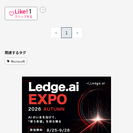
Like!
？
1
クリップする
<
1
>
関連するタグ
Microsoft