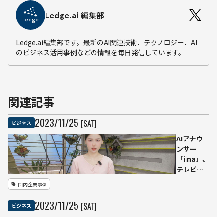
Ledge.ai 編集部
Ledge.ai編集部です。最新のAI関連技術、テクノロジー、AI
のビジネス活用事例などの情報を毎日発信しています。
関連記事
2023
/
11
/
25
[SAT]
ビジネス
AIアナウ
ンサー
「iina」、
テレビ北
海道の情
国内企業事例
報番組に
登場
2023
/
11
/
25
[SAT]
ビジネス