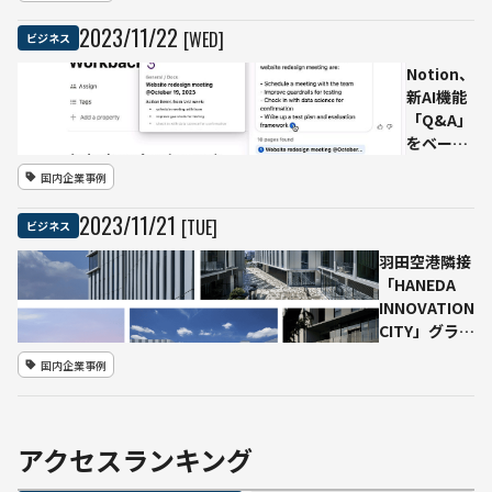
分を
生成
2023
/
11
/
22
[WED]
ビジネス
AIで
制作
Notion、
した
新AI機能
企業
「Q&A」
CM
をベータ
を公
版で公開
国内企業事例
開
国内
2023
/
11
/
21
[TUE]
ビジネス
金融
機関
羽田空港隣接
では
「HANEDA
初の
INNOVATION
試み
CITY」グラン
ドオープン、
国内企業事例
日本初のスマ
ートエアポー
トシティ
アクセスランキング