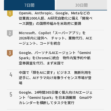
7日間
30日間
OpenAI、Anthropic、Google、Metaなどの
従業員1000人超、AI研究自動化に備え「開発ペ
ース調整」の国際枠組みを米政府に要請
Microsoft、Copilot「スーパーアプリ」を
2026年内に提供へ チャット、業務代行、AIエ
ージェント、コードを統合
Google、パーソナルAIエージェント「Gemini
Spark」をChromeに統合 物件内覧予約や航
空券調査を代行、まず米国で
中国で「顔をAIに貸す」ビジネス 無断利用を
4
逆手に、AIドラマ向け肖像ライセンス市場が登
場
Google、24時間365日働く個人向けAIエージェ
5
ント「Gemini Spark」を日本語展開 Gmailや
カレンダーを横断してタスクを実行