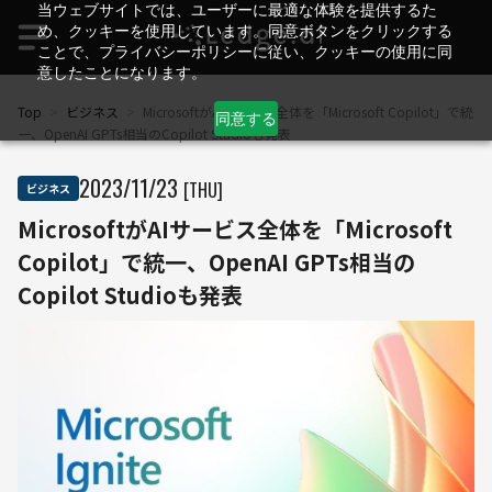
当ウェブサイトでは、ユーザーに最適な体験を提供するた
め、クッキーを使用しています。同意ボタンをクリックする
ことで、プライバシーポリシーに従い、クッキーの使用に同
意したことになります。
Top
>
ビジネス
>
MicrosoftがAIサービス全体を「Microsoft Copilot」で統
同意する
一、OpenAI GPTs相当のCopilot Studioも発表
2023
/
11
/
23
[THU]
ビジネス
MicrosoftがAIサービス全体を「Microsoft
Copilot」で統一、OpenAI GPTs相当の
Copilot Studioも発表