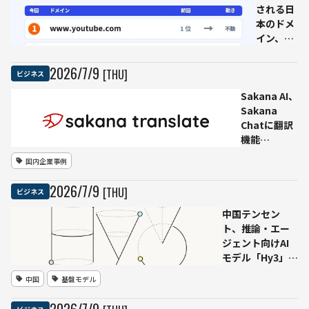
界で提供
される日
開始
本のドメ
イン、
YouTube
首位・
2026
/
7
/
9
[THU]
ビジネス
note急
Sakana AI、
上昇
Sakana
Ahrefsが
Chatに翻訳
最新ラン
機能
キング公
「Sakana
開
国内企業事例
Translate」
を追加
2026
/
7
/
9
[THU]
ビジネス
Namazu採
用で日英中
中国テンセン
の双方向翻
ト、推論・エー
訳に対応
ジェント向けAI
モデル「Hy3」を
正式公開 295B
中国
基盤モデル
パラメータの
Mixture-of-