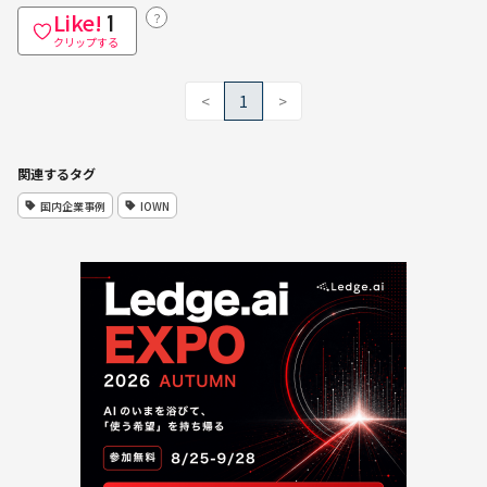
Like!
？
1
クリップする
<
1
>
関連するタグ
国内企業事例
IOWN