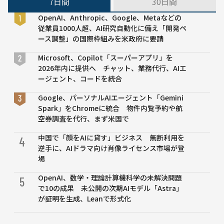
7日間
30日間
電
機、
OpenAI、Anthropic、Google、Metaなどの
触覚
従業員1000人超、AI研究自動化に備え「開発ペ
デー
ース調整」の国際枠組みを米政府に要請
タ含
む基
Microsoft、Copilot「スーパーアプリ」を
盤デ
2026年内に提供へ チャット、業務代行、AIエ
ータ
ージェント、コードを統合
セッ
ト構
Google、パーソナルAIエージェント「Gemini
築へ
Spark」をChromeに統合 物件内覧予約や航
空券調査を代行、まず米国で
中国で「顔をAIに貸す」ビジネス 無断利用を
4
逆手に、AIドラマ向け肖像ライセンス市場が登
場
OpenAI、数学・理論計算機科学の未解決問題
5
で10の成果 未公開の次期AIモデル「Astra」
が証明を生成、Leanで形式化