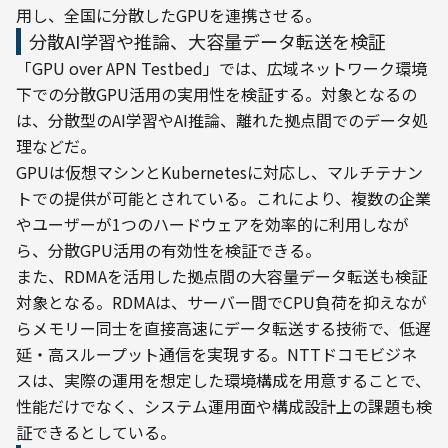
用し、全国に分散したGPUを連携させる。
分散AI学習や推論、大容量データ転送を検証
「GPU over APN Testbed」では、広域ネットワーク環境
下での分散GPU活用の実用性を検証する。対象となるの
は、分散型のAI学習やAI推論、離れた拠点間でのデータ処
理などだ。
GPUは仮想マシンとKubernetesに対応し、マルチテナン
トでの提供が可能とされている。これにより、複数の企業
やユーザーが1つのハードウェアを効率的に利用しなが
ら、分散GPU活用の有効性を検証できる。
また、RDMAを活用した拠点間の大容量データ転送も検証
対象となる。RDMAは、サーバー間でCPU負荷を抑えなが
らメモリー同士を直接高速にデータ転送する技術で、低遅
延・高スループット通信を実現する。NTTドコモビジネ
スは、実際の運用を想定した環境構成を用意することで、
性能だけでなく、システム運用面や構成設計上の課題も検
証できるとしている。