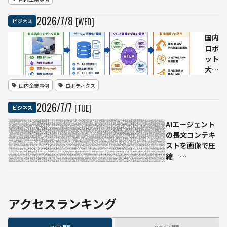
リア
カイン
2026
/
7
/
8
[WED]
ビジネス
ズ、生
成AI活用
国内
の店頭
ロボ
サイネ
ット
ージ
大手
「CAINZ
3社
国内企業事例
ロボティクス
Fitting
がフ
Room」
ィジ
2026
/
7
/
7
[TUE]
ビジネス
を開発
カル
AIで
AIエージェント
連
の長文コンテキ
携
ストを画像で圧
川崎
縮
重
OSS「pxpipe」
工・
がFable 5利用料
ファ
を59〜70%削減
ナッ
と報告
アクセスランキング
ク・
安川