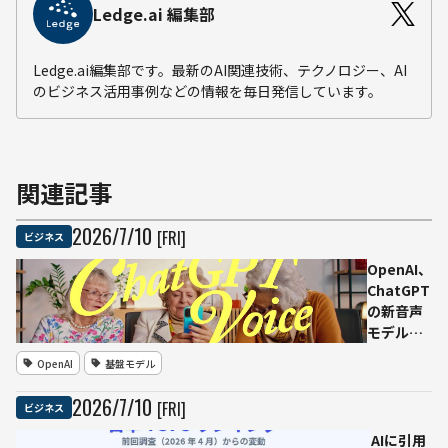
Ledge.ai 編集部
Ledge.ai編集部です。最新のAI関連技術、テクノロジー、AI
のビジネス活用事例などの情報を毎日発信しています。
関連記事
2026
/
7
/
10
[FRI]
ビジネス
OpenAI、
ChatGPT
の新音声
モデル
「GPT-
OpenAI
基盤モデル
Live」発
表 GPT-
2026
/
7
/
10
[FRI]
ビジネス
5.6も日本
を含む世
AIに引用