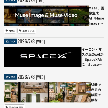
2026
/
7
/
9
[THU]
ビジネス
Experts（MoE）
型モデル、
Meta、画
Apache 2.0で公
像生成
開しAPIも提供
AI「Muse
Image」
をMeta
Meta
基盤モデル
AIで提供
開始 動
2026
/
7
/
8
[WED]
ビジネス
画生成
AI「Muse
イーロン・マ
Video」
スク氏のxAIが
も近日公
「SpaceXAI」
開へ
に SpaceX
傘下のAI部門
として名称変
2026
/
7
/
8
[WED]
ビジネス
更
試着で
きるの
は服で
はなく
インテ
国内企業事例