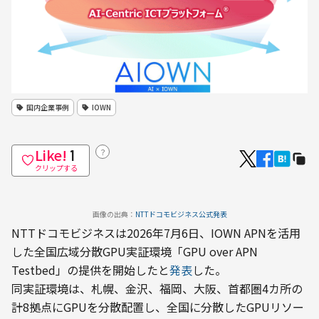
国内企業事例
IOWN
Like!
？
1
クリップする
画像の出典：
NTTドコモビジネス公式発表
NTTドコモビジネスは2026年7月6日、IOWN APNを活用
した全国広域分散GPU実証環境「GPU over APN 
Testbed」の提供を開始したと
発表
した。
同実証環境は、札幌、金沢、福岡、大阪、首都圏4カ所の
計8拠点にGPUを分散配置し、全国に分散したGPUリソー