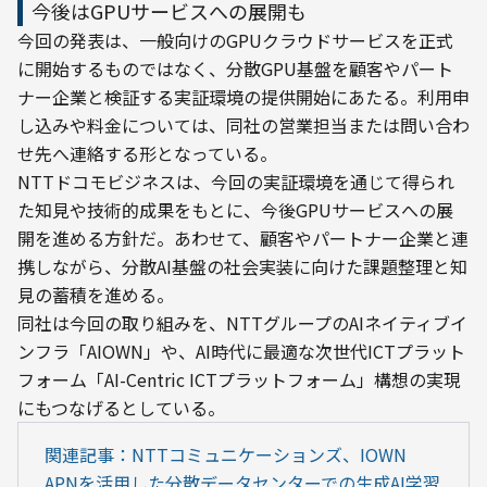
今後はGPUサービスへの展開も
今回の発表は、一般向けのGPUクラウドサービスを正式
に開始するものではなく、分散GPU基盤を顧客やパート
ナー企業と検証する実証環境の提供開始にあたる。利用申
し込みや料金については、同社の営業担当または問い合わ
せ先へ連絡する形となっている。
NTTドコモビジネスは、今回の実証環境を通じて得られ
た知見や技術的成果をもとに、今後GPUサービスへの展
開を進める方針だ。あわせて、顧客やパートナー企業と連
携しながら、分散AI基盤の社会実装に向けた課題整理と知
見の蓄積を進める。
同社は今回の取り組みを、NTTグループのAIネイティブイ
ンフラ「AIOWN」や、AI時代に最適な次世代ICTプラット
フォーム「AI-Centric ICTプラットフォーム」構想の実現
にもつなげるとしている。
関連記事：NTTコミュニケーションズ、IOWN 
APNを活用した分散データセンターでの生成AI学習