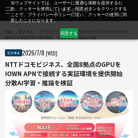
当ウェブサイトでは、ユーザーに最適な体験を提供するた
め、クッキーを使用しています。同意ボタンをクリックする
ことで、プライバシーポリシーに従い、クッキーの使用に同
意したことになります。
Top
>
ビジネス
>
NTTドコモビジネス、全国8拠点のGPUをIOWN APNで
同意する
接続する実証環境を提供開始 分散AI学習・推論を検証
2026
/
7
/
8
[WED]
ビジネス
NTTドコモビジネス、全国8拠点のGPUを
IOWN APNで接続する実証環境を提供開始
分散AI学習・推論を検証