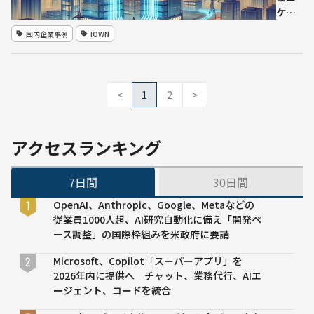
──IOWN
ケー
技術で遠
ショ
国内企業事例
IOWN
隔監視の
ン
通信を高
ズ、
信頼化
IOWN
APN
<
1
2
>
を活
用し
た分
アクセスランキング
散デ
ータ
セン
7日間
30日間
ター
での
OpenAI、Anthropic、Google、Metaなどの
生成
従業員1000人超、AI研究自動化に備え「開発ペ
AI学
ース調整」の国際枠組みを米政府に要請
習に
Microsoft、Copilot「スーパーアプリ」を
世界
2026年内に提供へ チャット、業務代行、AIエ
初の
ージェント、コードを統合
成功