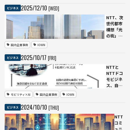
を実
2025
/
12
/
10
[WED]
ビジネス
装
──
NTT、次
石狩
世代都市
と大
構想「光
手町
の街」始
を低
動
国内企業事例
IOWN
遅延
──IOWN
接
を都市に
2025
/
10
/
17
[FRI]
ビジネス
続、
実装し、
東急
本社を
NTTと
不動
2031年に
NTTドコ
産が
日比谷へ
モビジネ
生成
移転
ス、自動
AI・
運転レベ
モビリティ×AI
国内企業事例
IOWN
GPU
ル4対応の
向け
「通信安
2024
/
10
/
10
[THU]
ビジネス
基盤
定化ソリ
を構
ューショ
NTT
築
ン」を提
コミ
供開始
ュニ