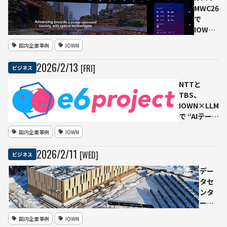
ター
MWC26
「京阪
で
奈
IOWN
OSK11
構想を
国内企業事例
IOWN
データ
提示
センタ
光電融
2026
/
2
/
13
[FRI]
ビジネス
ー」開
合デバ
設
イスで
NTTと
IOWN
AIイン
TBS、
技術も
フラの
IOWN×LLM
検証
電力効
で “AIテーマ
率100
パーク” 構
国内企業事例
IOWN
倍へ
想──「自
分で決める
2026
/
2
/
11
[WED]
ビジネス
力」を育む
次世代エデ
デー
ュテインメ
タセ
ント「e6
ンタ
project」
ーに
始動
IOWN
国内企業事例
IOWN
APN