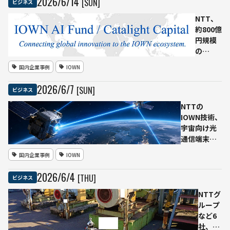
2026
/
6
/
14
[SUN]
ビジネス
の
GPU
NTT、
を
約800億
IOWN
円規模
APN
の
で接
「IOWN
国内企業事例
IOWN
続す
AI
る実
Fund」
2026
/
6
/
7
[SUN]
ビジネス
証環
組成
境を
へ AI
NTTの
提供
インフ
IOWN技術、
開
ラ関連
宇宙向け光
始
スター
通信端末
分散
トアッ
へ 従来比
国内企業事例
IOWN
AI学
プに投
10倍以上の
習・
資
通信速度向
2026
/
6
/
4
[THU]
ビジネス
推論
上を見据え
を検
次世代モジ
NTTグ
証
ュール開発
ループ
でアイルラ
など6
ンド
社、