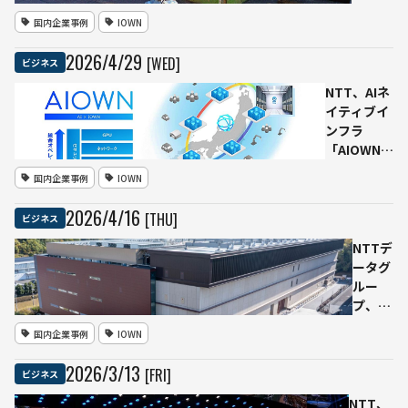
MBRYONICS
IOWN
国内企業事例
IOWN
と協業
APNと
フィジ
2026
/
4
/
29
[WED]
ビジネス
カルAI
でコン
NTT、AIネ
ビナー
イティブイ
ト設備
ンフラ
点検を
「AIOWN」
高度
展開へ AI
国内企業事例
IOWN
化 岡
推論需要の
山―東
拡大に対
2026
/
4
/
16
[THU]
ビジネス
京約
応、国内DC
700km
容量を2033
NTTデ
でロボ
年度に3倍
ータグ
ット遠
超へ
ルー
隔操
プ、京
作・異
都に
国内企業事例
IOWN
常検知
30MW
を実証
級AI対
2026
/
3
/
13
[FRI]
ビジネス
応デー
タセン
NTT、