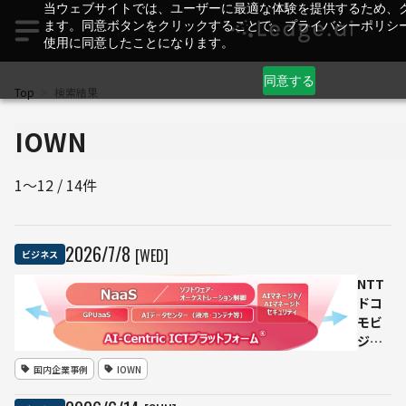
当ウェブサイトでは、ユーザーに最適な体験を提供するため、
ます。同意ボタンをクリックすることで、プライバシーポリシ
使用に同意したことになります。
同意する
Top
>
検索結果
1～12 / 14件
2026
/
7
/
8
[WED]
ビジネス
NTT
ドコ
モビ
ジネ
ス、
国内企業事例
IOWN
全国8
拠点