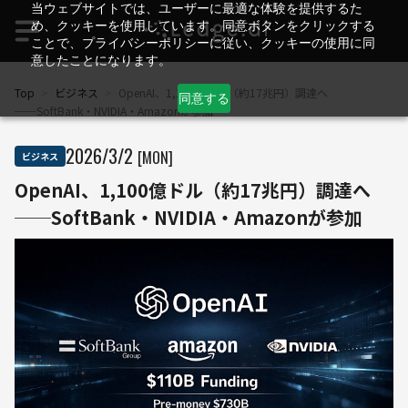
当ウェブサイトでは、ユーザーに最適な体験を提供するた
め、クッキーを使用しています。同意ボタンをクリックする
ことで、プライバシーポリシーに従い、クッキーの使用に同
意したことになります。
Top
>
ビジネス
>
OpenAI、1,100億ドル（約17兆円）調達へ
同意する
──SoftBank・NVIDIA・Amazonが参加
2026
/
3
/
2
[MON]
ビジネス
OpenAI、1,100億ドル（約17兆円）調達へ
──SoftBank・NVIDIA・Amazonが参加