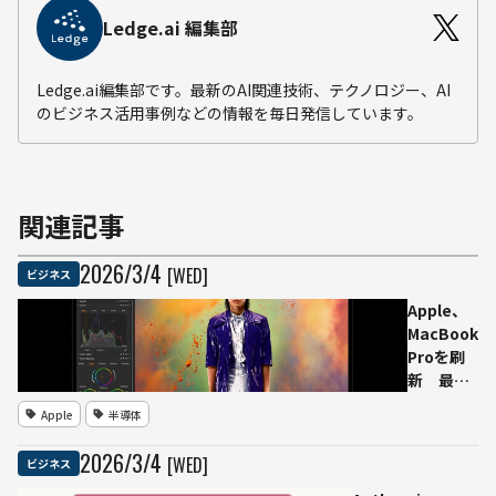
Ledge.ai 編集部
Ledge.ai編集部です。最新のAI関連技術、テクノロジー、AI
のビジネス活用事例などの情報を毎日発信しています。
関連記事
2026
/
3
/
4
[WED]
ビジネス
Apple、
MacBook
Proを刷
新 最新
チップ
Apple
半導体
「M5
Pro」
2026
/
3
/
4
[WED]
ビジネス
「M5