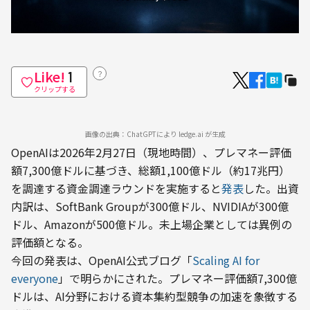
Like!
？
1
クリップする
画像の出典：ChatGPTにより ledge.ai が生成
OpenAIは2026年2月27日（現地時間）、プレマネー評価
額7,300億ドルに基づき、総額1,100億ドル（約17兆円）
を調達する資金調達ラウンドを実施すると
発表
した。出資
内訳は、SoftBank Groupが300億ドル、NVIDIAが300億
ドル、Amazonが500億ドル。未上場企業としては異例の
評価額となる。
今回の発表は、OpenAI公式ブログ「
Scaling AI for 
everyone
」で明らかにされた。プレマネー評価額7,300億
ドルは、AI分野における資本集約型競争の加速を象徴する