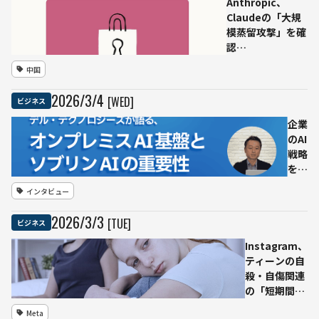
Max」搭
Anthropic、
載 オン
Claudeの「大規
デバイス
模蒸留攻撃」を確
AI処理な
認
ど高負荷
──DeepSeek・
中国
ワークフ
Moonshot・
ロー向け
MiniMaxが不正抽
2026
/
3
/
4
[WED]
ビジネス
出、約2.4万アカ
ウントで1600万
企業
超のやり取り
のAI
戦略
を左
右す
インタビュー
るサ
ーバ
2026
/
3
/
3
[TUE]
ビジネス
ー選
びと
Instagram、
は―
ティーンの自
デ
殺・自傷関連
ル・
の「短期間の
テク
繰り返し検
Meta
ノロ