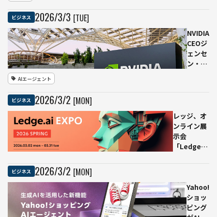
索」に保護者
ジー
通知——AI利
2026
/
3
/
3
[TUE]
ビジネス
ズが
用拡大を踏ま
語
え対話機能も
NVIDIA
る、
年内導入へ
CEOジ
オン
ェンセ
プレ
ン・フ
ミス
ァン氏
AIエージェント
AI基
「エー
盤と
ジェン
2026
/
3
/
2
[MON]
ビジネス
ソブ
ト型AI
リン
の転換
レッジ、オ
AIの
点が到
ンライン展
重要
来」
示会
性
——推
「Ledge.ai
論最適
EXPO 2026
化と企
Spring」を
2026
/
3
/
2
[MON]
ビジネス
業導入
本日公開
拡大を
Yahoo!
強調
ショッ
ピング