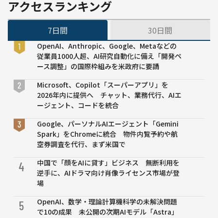
9500万
アクセスランキング
件の個
人情報
7日間
30日間
に影響
とセキ
OpenAI、Anthropic、Google、Metaなどの
ュリテ
従業員1000人超、AI研究自動化に備え「開発ペ
ィ企業
ース調整」の国際枠組みを米政府に要請
が報
告 当
Microsoft、Copilot「スーパーアプリ」を
局は否
2026年内に提供へ チャット、業務代行、AIエ
定
ージェント、コードを統合
Google、パーソナルAIエージェント「Gemini
Spark」をChromeに統合 物件内覧予約や航
空券調査を代行、まず米国で
中国で「顔をAIに貸す」ビジネス 無断利用を
4
逆手に、AIドラマ向け肖像ライセンス市場が登
場
OpenAI、数学・理論計算機科学の未解決問題
5
で10の成果 未公開の次期AIモデル「Astra」