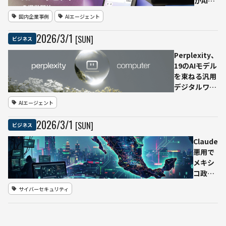
がAIエ
ージェ
国内企業事例
AIエージェント
ント導
入——
2026
/
3
/
1
[SUN]
ビジネス
会話で
条件整
Perplexity、
理、比
19のAIモデル
較・要
を束ねる汎用
約・お
デジタルワー
トク提
カー
AIエージェント
案まで
「Perplexity
伴走す
Computer」
2026
/
3
/
1
[SUN]
ビジネス
る“エ
発表──ワー
ージェ
クフロー全体
Claude
ント型
を作成・数ヶ
悪用で
購買体
月にわたって
メキシ
験”を
自律実行可能
コ政府
提供開
から
サイバーセキュリティ
始
150GB
流出、
1億