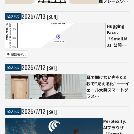
性フレームワー
ク」を提案──
安全開発を義務
2025
/
7
/
13
[SUN]
ビジネス
化する“Secure
Development
Hugging
Framework”を
Face、
柱に
「SmolLM
3」公開
──小型・
基盤モデル
多言語・長
文対応の3B
2025
/
7
/
12
[SAT]
ビジネス
Reasoning
モデル、
耳で聞けない声を0.3
ONNX版も
秒で“見える化”──イ
無償提供
ェール大発スマートグ
ラス
「TranscribeGlass」
一般販売開始
2025
/
7
/
12
[SAT]
ビジネス
Perplexity、
AIブラウザ
「Comet」