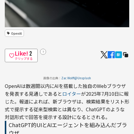
OpenAI
Like!
？
2
クリップする
画像の出典：
Zac Wolff@Unsplash
OpenAIは数週間以内にAIを搭載した独自のWebブラウザ
を発表する見通しであると
ロイター
が2025年7月10日に報
じた。報道によれば、新ブラウザは、検索結果をリスト形
式で提示する従来型検索とは異なり、ChatGPTのような
対話形式で回答を提示する設計になるとされる。
ChatGPT的UIとAIエージェントを組み込んだブラ
ウザ