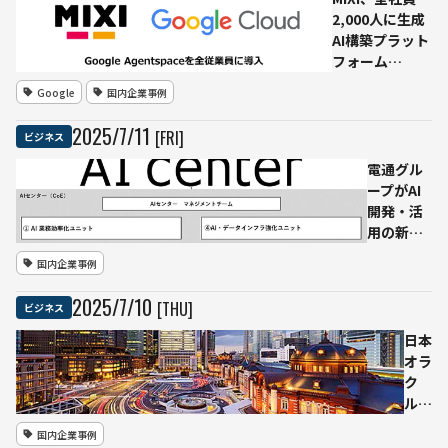
方針は
デル刷
2,000人に生成
ロヒン
新 マス
AI構築プラット
ギャ訴
ク氏「ネ
フォーム
訟の教
ットにな
「Google
Google
国内企業事例
訓をい
い難問も
Agentspace」
かせる
解ける」
導入──情報統
2025
/
7
/
11
[FRI]
ビジネス
か？
合と業務自動化
で“創造の時
電通グル
間”を拡大へ
ープがAI
開発・活
用の新組
織
国内企業事例
「dentsu
Japan AI
2025
/
7
/
10
[THU]
ビジネス
センタ
ー」を発
日本
足──約
オラ
1,000名の
ク
専門人材
ル、
で“AIネイ
AIと
国内企業事例
ティブカ
ソブ