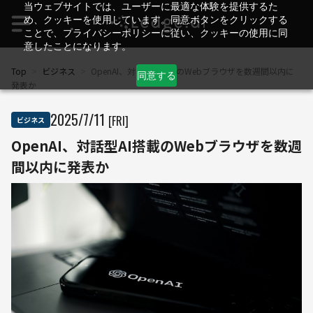
当ウェブサイトでは、ユーザーに最適な体験を提供するた
め、クッキーを使用しています。同意ボタンをクリックする
ことで、プライバシーポリシーに従い、クッキーの使用に同
意したことになります。
Top
>
ビジネス
>
OpenAI、対話型AI搭載のWebブラウザを数週間以内に
同意する
発表か
2025
/
7
/
11
[FRI]
ビジネス
OpenAI、対話型AI搭載のWebブラウザを数週
間以内に発表か