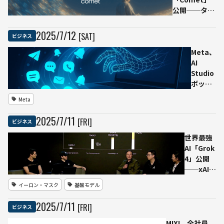
公開──タブ
迷子ゼロへ、
思考をそのま
2025
/
7
/
12
[SAT]
ビジネス
ま実行す
る“ウェブ用
Meta、
AI相棒”
AI
Studio
ボット
に“追い
Meta
掛けメ
ッセー
2025
/
7
/
11
[FRI]
ビジネス
ジ”訓
練との
世界最強
内部文
AI「Grok
書流出
4」公開
──ユ
──xAI、
ーザエ
わずか数
イーロン・マスク
基盤モデル
ンゲー
カ月とい
ジメン
う常識外
2025
/
7
/
11
[FRI]
ビジネス
トをKPI
れのスピ
とする
ードでモ
MIXI、全社員