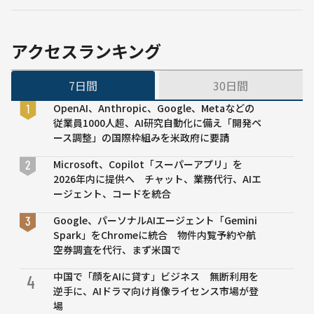
ンパニ
リン
ー”を目指
クラ
す
ウド
アクセスランキング
運用
を支
7日間
30日間
援す
る
OpenAI、Anthropic、Google、Metaなどの
「ジ
従業員1000人超、AI研究自動化に備え「開発ペ
ャパ
ース調整」の国際枠組みを米政府に要請
ン・
オペ
Microsoft、Copilot「スーパーアプリ」を
レー
2026年内に提供へ チャット、業務代行、AIエ
ショ
ージェント、コードを統合
ン・
セン
Google、パーソナルAIエージェント「Gemini
タ
Spark」をChromeに統合 物件内覧予約や航
ー」
空券調査を代行、まず米国で
開設
中国で「顔をAIに貸す」ビジネス 無断利用を
4
逆手に、AIドラマ向け肖像ライセンス市場が登
場