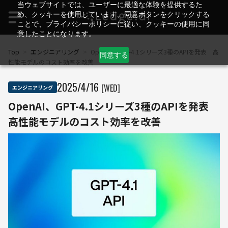
当ウェブサイトでは、ユーザーに最適な体験を提供するた
め、クッキーを使用しています。同意ボタンをクリックする
ことで、プライバシーポリシーに従い、クッキーの使用に同
意したことになります。
Top
>
エンジニアリング
>
OpenAI、GPT-4.1シリーズ3種のAPIを発表 高
同意する
性能モデルのコスト効率を改善
2025
/
4
/
16
[WED]
エンジニアリング
OpenAI、GPT-4.1シリーズ3種のAPIを発表
高性能モデルのコスト効率を改善