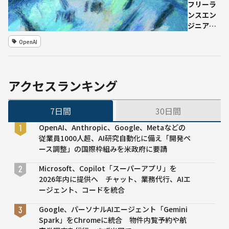
フリーラ
ンスエン
ジニアの
実案件に
OpenAI
基づく新
AIベンチ
マーク
「SWE-
アクセスランキング
Lancer」
を発表 –
7日間
30日間
最新LLM
は総額
OpenAI、Anthropic、Google、Metaなどの
100万ド
従業員1000人超、AI研究自動化に備え「開発ペ
ルの案件
ース調整」の国際枠組みを米政府に要請
のうち30
～40万ド
Microsoft、Copilot「スーパーアプリ」を
ル分のみ
2026年内に提供へ チャット、業務代行、AIエ
完了
ージェント、コードを統合
Google、パーソナルAIエージェント「Gemini
Spark」をChromeに統合 物件内覧予約や航