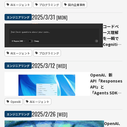
クコム、全
AIエージェント
プログラミング
国内企業事例
エンジニア
約500人に
2025
/
3
/
31
[MON]
エンジニアリング
AIコードエ
ディタ
コードベ
「Cursor」
ース理解
を導入──
を一瞬で
開発生産性
――Cognition
向上とAIネ
が新ツー
AIエージェント
プログラミング
イティブ組
ル『Devin
織へ
Search』
2025
/
3
/
12
[WED]
エンジニアリング
を正式リ
リース
OpenAI、新
API「Responses
API」と
「Agents SDK」
を発表――AIエージェ
OpenAI
AIエージェント
ント開発を加速
2025
/
2
/
26
[WED]
エンジニアリング
OpenAI、