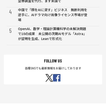
空券調査を代行、まず米国で
中国で「顔をAIに貸す」ビジネス 無断利用を
4
逆手に、AIドラマ向け肖像ライセンス市場が登
場
OpenAI、数学・理論計算機科学の未解決問題
5
で10の成果 未公開の次期AIモデル「Astra」
が証明を生成、Leanで形式化
FOLLOW US
各種SNSでも最新情報をお届けしております