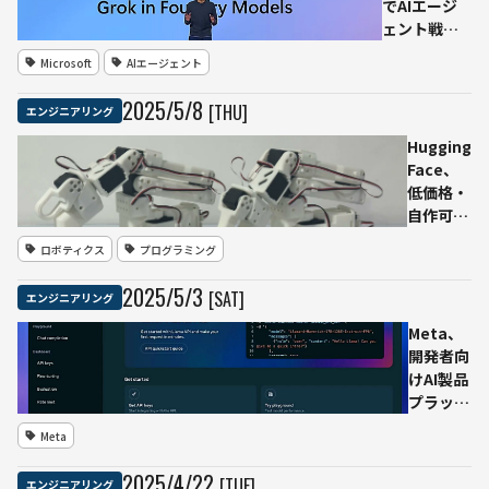
でAIエージ
ェント戦略
の本格展開
Microsoft
AIエージェント
を発表——
xAI「Grok
2025
/
5
/
8
[THU]
エンジニアリング
3」などを
Azureに追
Hugging
加し利用可
Face、
能モデル数
低価格・
は1,900超
自作可能
に、MCPも
なAIロボ
ロボティクス
プログラミング
積極推進
ットアー
ム「SO-
2025
/
5
/
3
[SAT]
エンジニアリング
101」を
発表ー
Meta、
”AIビル
開発者向
ダーが最
けAI製品
初に購入
プラット
すべきロ
フォーム
Meta
ボットア
「Llama
ーム”
API」を
2025
/
4
/
22
[TUE]
エンジニアリング