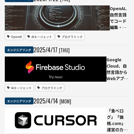
限定公開
OpenAI、
自然言語
でコード
編集・実
行可能な
OpenAI
AIエージェント
プログラミング
「Codex
CLI」をリ
2025
/
4
/
17
[THU]
エンジニアリング
リース
──ター
Google
ミナル操
Cloud、自
作をAIが
然言語から
支援
Webアプリ
をAIが自動
AIエージェント
プログラミング
生成するツ
ール
2025
/
4
/
14
[MON]
エンジニアリング
「Firebase
Studio」を
「食べロ
発表
グ」「価
格.com」
運営のカカ