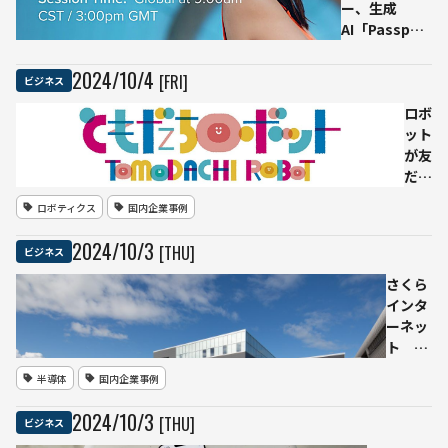
ラと誤
ー、生成
認 ユ
AI「Passport
ーザー
AI」を導入 –
報告を
データ分析業
2024
/
10
/
4
[FRI]
ビジネス
受けお
界に変革
わび投
ロボ
稿
ット
が友
だち
とし
ロボティクス
国内企業事例
て生
活に
2024
/
10
/
3
[THU]
ビジネス
溶け
込む
さくら
社会
インタ
へ
ーネッ
――「と
ト
もだ
NVIDIA
半導体
国内企業事例
ちロ
製GPU
ボッ
を800
2024
/
10
/
3
[THU]
ビジネス
トプ
基追加