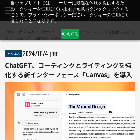
当ウェブサイトでは、ユーザーに最適な体験を提供するた
め、クッキーを使用しています。同意ボタンをクリックする
ことで、プライバシーポリシーに従い、クッキーの使用に同
意したことになります。
Top
>
ビジネス
>
ChatGPT、コーディングとライティングを強化する新イ
同意する
ンターフェース「Canvas」を導入
2024
/
10
/
4
[FRI]
ビジネス
ChatGPT、コーディングとライティングを強
化する新インターフェース「Canvas」を導入