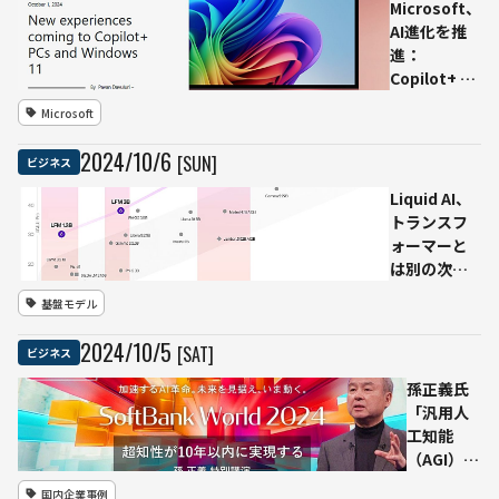
Microsoft、
AI進化を推
進：
Copilot+ PC
とWindows
Microsoft
11の最新AI
機能を一挙
2024
/
10
/
6
[SUN]
ビジネス
に発表
Liquid AI、
トランスフ
ォーマーと
は別の次世
代AI基盤モ
基盤モデル
デル
「Liquid
2024
/
10
/
5
[SAT]
ビジネス
Foundation
Models」発
孫正義氏
表
「汎用人
工知能
（AGI）が
今後2～3
国内企業事例