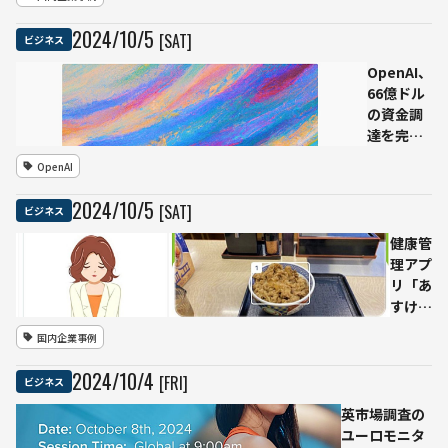
年以内、
超知性は
2024
/
10
/
5
[SAT]
ビジネス
その後10
年以内に
OpenAI、
実現」と
66億ドル
予測 —
の資金調
SoftBank
達を完了
World
し評価額
OpenAI
2024
1570億ド
ルに到
2024
/
10
/
5
[SAT]
ビジネス
達。AI分
野のリー
健康管
ダーシッ
理アプ
プを強化
リ「あ
すけ
ん」、
国内企業事例
AI画像
解析機
2024
/
10
/
4
[FRI]
ビジネス
能で牛
丼をグ
英市場調査の
ラノー
ユーロモニタ