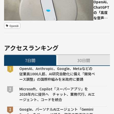
ロジ
調達
OpenAI、
ェク
生成AI
ChatGPT
ト」
向け
の「高度
始動
GPUク
な音声機
ラウド
能」を無
OpenAI
サービ
料ユーザ
スを強
ーにも拡
化
大提供
アクセスランキング
7日間
30日間
OpenAI、Anthropic、Google、Metaなどの
従業員1000人超、AI研究自動化に備え「開発ペ
ース調整」の国際枠組みを米政府に要請
Microsoft、Copilot「スーパーアプリ」を
2026年内に提供へ チャット、業務代行、AIエ
ージェント、コードを統合
Google、パーソナルAIエージェント「Gemini