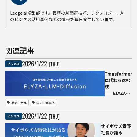
Ledge.ai編集部です。最新のAI関連技術、テクノロジー、AI
のビジネス活用事例などの情報を毎日発信しています。
関連記事
2026
/
1
/
22
[THU]
ビジネス
Transformer
に代わる選択
肢
──ELYZA、
日本語特化の
基盤モデル
国内企業事例
拡散モデルベ
ースの
2026
/
1
/
22
[THU]
ビジネス
LLM「ELYZA-
LLM-
サイボウズ青野
Diffusion」
社長が語る