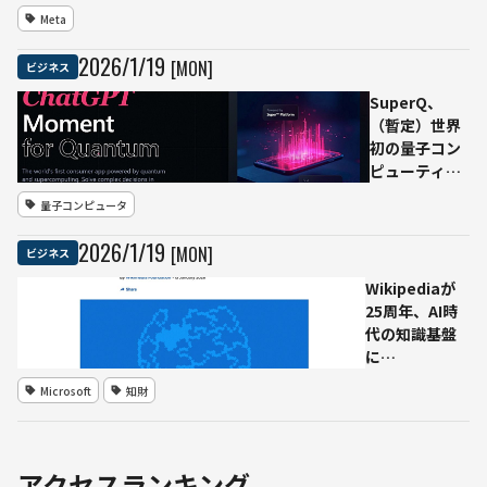
単体提供を終
Meta
了へ──2月16
日でアクセス
2026
/
1
/
19
[MON]
ビジネス
不可、データ
も削除
SuperQ、
（暫定）世界
初の量子コン
ピューティン
グを活用した
量子コンピュータ
消費者向けア
プリ
2026
/
1
/
19
[MON]
ビジネス
「ChatQLM」
公開──量子
Wikipediaが
技術にも
25周年、AI時
「ChatGPTモ
代の知識基盤
ーメント」
に
を！
──Microsoft
Microsoft
知財
やMistral AIな
どと新たなパ
ートナーシッ
プ
アクセスランキング