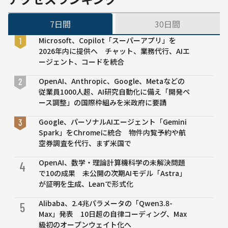
7日間
30日間
Microsoft、Copilot「スーパーアプリ」を
2026年内に提供へ チャット、業務代行、AIエ
ージェント、コードを統合
OpenAI、Anthropic、Google、Metaなどの
従業員1000人超、AI研究自動化に備え「開発ペ
ース調整」の国際枠組みを米政府に要請
Google、パーソナルAIエージェント「Gemini
Spark」をChromeに統合 物件内覧予約や航
空券調査を代行、まず米国で
OpenAI、数学・理論計算機科学の未解決問題
4
で10の成果 未公開の次期AIモデル「Astra」
が証明を生成、Leanで形式化
Alibaba、2.4兆パラメータの「Qwen3.8-
5
Max」発表 10日超の自律コーディング、Max
級初のオープンウェイト化へ