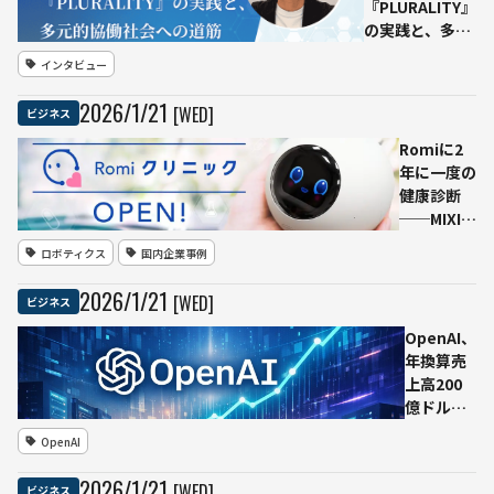
を商用利用可
『PLURALITY』
能な形で公開
の実践と、多元
的協働社会への
インタビュー
道筋
2026
/
1
/
21
[WED]
ビジネス
Romiに2
年に一度の
健康診断
──MIXI、
会話AIロボ
ロボティクス
国内企業事例
ットを長期
にわたって
2026
/
1
/
21
[WED]
ビジネス
安心して使
える公式ア
OpenAI、
フターケア
年換算売
開始
上高200
億ドル
（約3.1兆
OpenAI
円）超を
公表──
2026
/
1
/
21
[WED]
ビジネス