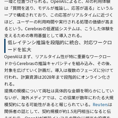
一環と位置づけられる。OpenAIによると、AIの利用体験
は「質問を送り、モデルが推論し、応答が返る」というル
ープで構成されており、この応答がリアルタイムに近づく
ほど、ユーザーの利用時間や実行される処理の価値が高ま
るという。Cerebrasの低遅延システムは、こうした体験を
支えるための専用基盤として導入される。
低レイテンシ推論を段階的に統合、対応ワークロ
ードを拡大
OpenAIはまず、リアルタイム性が特に重要なワークロー
ドからCerebrasの推論キャパシティを組み込み、その後、
対象を広げていく計画だ。導入は複数のフェーズに分けて
行われ、計算資源は2028年まで段階的にオンライン化さ
れる。
提携の規模について両社は具体的な金額を明らかにしてい
ないが、海外メディアでは、この協業が数年にわたる大規
模契約になる可能性があると報じられている。
Reuters
は
関係者の話として、契約規模が約1.5兆円相当になると伝