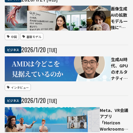
計算資源
を拡大し
画像生成
「知能の
AIの拡散
価値」に
モデル一
連動する
強に“自
事業へ
己回帰×
中国
基盤モデル
拡散”で
対抗 中
2026
/
1
/
20
[TUE]
ビジネス
国Z.aiが
「GLM-
生成AI時
Image」
代、GPU
発表、文
のオルタ
字・知識
ナティブ
系の生成
──AMD
インタビュー
に強み
は今どこ
を見据え
2026
/
1
/
20
[TUE]
ビジネス
ているの
か
Meta、VR会議
アプリ
「Horizon
Workrooms」