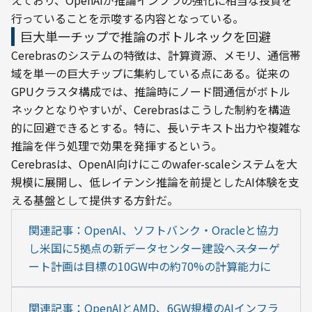
えており、OpenAIが推論インフラの強化に相当な投資を
行っていることを示唆する内容となっている。
巨大単一チップで推論のボトルネックを回避
Cerebrasのシステムの特徴は、計算資源、メモリ、通信帯
域を単一の巨大チップに集約している点にある。従来の
GPUクラスタ構成では、推論時にノード間通信がボトル
ネックとなりやすいが、Cerebrasはこうした制約を構造
的に回避できるとする。特に、長いテキスト出力や複雑な
推論を伴う処理で効果を発揮するという。
Cerebrasは、OpenAI向けにこのwafer-scaleシステムを大
規模に展開し、低レイテンシ推論を前提としたAI体験を支
える基盤として提供する方針だ。
関連記事：OpenAI、ソフトバンク・Oracleと協力
し米国に5拠点の新データセンター建設へ――スターゲ
ート計画は目標の10GW中の約70%の計算能力に
関連記事：OpenAIとAMD、6GW規模のAIインフラ