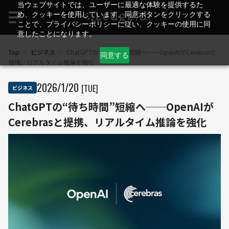
当ウェブサイトでは、ユーザーに最適な体験を提供するた
め、クッキーを使用しています。同意ボタンをクリックする
ことで、プライバシーポリシーに従い、クッキーの使用に同
意したことになります。
Top
>
ビジネス
>
ChatGPTの“待ち時間”短縮へ──OpenAIがCerebrasと
同意する
提携、リアルタイム推論を強化
2026
/
1
/
20
[TUE]
ビジネス
ChatGPTの“待ち時間”短縮へ──OpenAIが
Cerebrasと提携、リアルタイム推論を強化