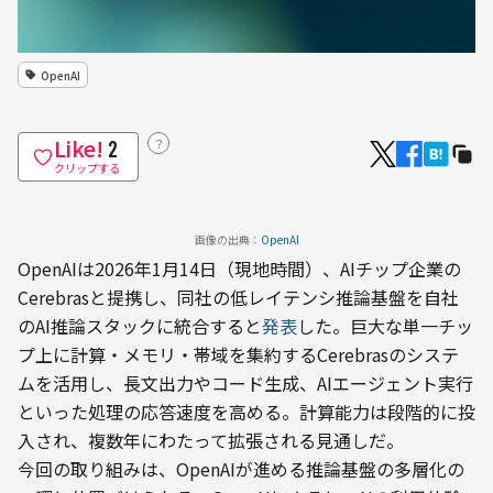
OpenAI
Like!
？
2
クリップする
画像の出典：
OpenAI
OpenAIは2026年1月14日（現地時間）、AIチップ企業の
Cerebrasと提携し、同社の低レイテンシ推論基盤を自社
のAI推論スタックに統合すると
発表
した。巨大な単一チッ
プ上に計算・メモリ・帯域を集約するCerebrasのシステ
ムを活用し、長文出力やコード生成、AIエージェント実行
といった処理の応答速度を高める。計算能力は段階的に投
入され、複数年にわたって拡張される見通しだ。
今回の取り組みは、OpenAIが進める推論基盤の多層化の