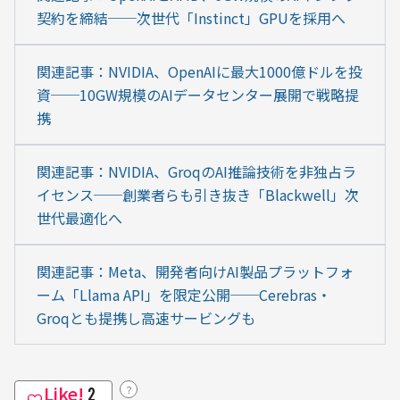
契約を締結──次世代「Instinct」GPUを採用へ
関連記事：NVIDIA、OpenAIに最大1000億ドルを投
資──10GW規模のAIデータセンター展開で戦略提
携
関連記事：NVIDIA、GroqのAI推論技術を非独占ラ
イセンス──創業者らも引き抜き「Blackwell」次
世代最適化へ
関連記事：Meta、開発者向けAI製品プラットフォ
ーム「Llama API」を限定公開──Cerebras・
Groqとも提携し高速サービングも
Like!
？
2