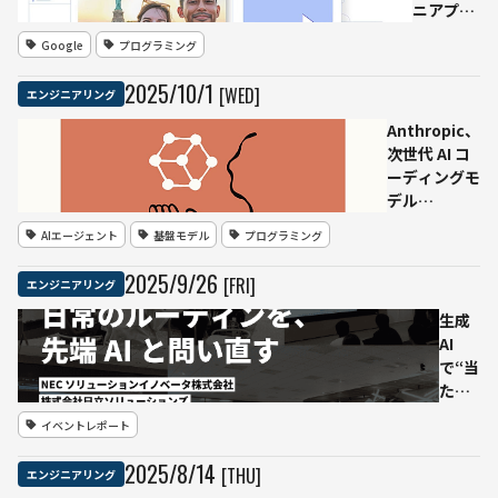
やOpenAI
ニアプリ
モデルを上
「Opal」
Google
プログラミング
回る性能を
日本を含
実証
む15カ国
2025
/
10
/
1
[WED]
エンジニアリング
に拡大
──ワー
Anthropic、
クフロー
次世代 AI コ
可視化と
ーディングモ
高速化を
デル
提供
『Claude
AIエージェント
基盤モデル
プログラミング
Sonnet
4.5』を発表
2025
/
9
/
26
[FRI]
エンジニアリング
— 30時間集
中モードが復
生成
活、強化され
AI
たエージェン
で“当
ト性能
たり
前”を
イベントレポート
問い
直す
2025
/
8
/
14
[THU]
エンジニアリング
―大