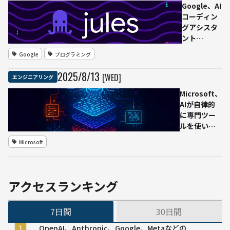
手
Google、AI
SIer2
コーディン
社の
グアシスタ
エン
ント
ジニ
「Jules」
Google
プログラミング
アた
を正式公開
ちが
──Gemini
2025
/
8
/
13
[WED]
エンジニアリング
組織
2.5 Pro搭
の垣
載、無料プ
Microsoft、
根を
ランから利
AIが自律的
超え
用可能に
に専門ツー
て挑
ルを使いソ
んだ2
フトウェア
Microsoft
日間
を解析──
の合
マルウェア
同ハ
対策を革新
ッカ
する
アクセスランキング
ソン
「Project
Ire」発表
7日間
30日間
OpenAI、Anthropic、Google、Metaなどの