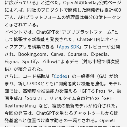
に広がっている」と述べた。OpenAIのDevDay公式ページ
によれば、同社のプロダクトで開発した開発者は累計400
万人、APIプラットフォームの処理量は毎分60億トークン
と示されている。
イベントでは、ChatGPTを“アプリプラットフォーム”と
して拡張する新機能も発表された。ChatGPT内にネイテ
ィブアプリを構築できる「
Apps SDK
」プレビューが公開
され、Booking.com、Canva、Coursera、Expedia、
Figma、Spotify、Zillowによるデモ（対応市場で順次提
供）が紹介された。
さらに、コード補助AI「
Codex
」の一般提供（GA）が始
まり、新しいSDKとともに開発者向け機能を強化。モデル
面では、高精度な推論能力を備える「GPT-5 Pro」や、動
画生成AI「Sora 2」、リアルタイム音声対応の「GPT-
Realtime Mini」など、複数の最新モデルが紹介された。
今回の発表は、ChatGPTを単なるチャットツールから開
発基盤へと位置づけ直す動きの一環とされる。OpenAI