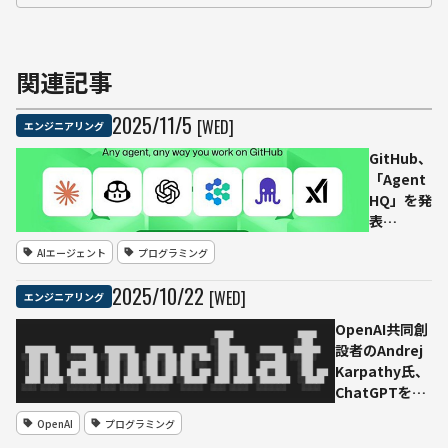
関連記事
2025
/
11
/
5
[WED]
エンジニアリング
GitHub、
「Agent
HQ」を発
表
──“あ
AIエージェント
プログラミング
らゆるエ
ージェン
2025
/
10
/
22
[WED]
エンジニアリング
トを、い
つでもど
OpenAI共同創
こで
設者のAndrej
も”統合
Karpathy氏、
管理
ChatGPTを一
から構築でき
OpenAI
プログラミング
るオープンソ