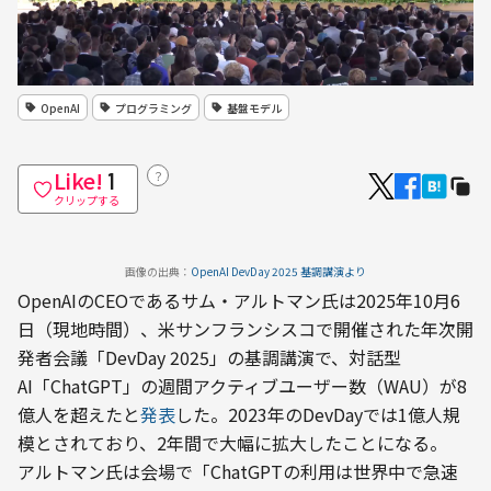
OpenAI
プログラミング
基盤モデル
Like!
？
1
クリップする
画像の出典：
OpenAI DevDay 2025 基調講演より
OpenAIのCEOであるサム・アルトマン氏は2025年10月6
日（現地時間）、米サンフランシスコで開催された年次開
発者会議「DevDay 2025」の基調講演で、対話型
AI「ChatGPT」の週間アクティブユーザー数（WAU）が8
億人を超えたと
発表
した。2023年のDevDayでは1億人規
模とされており、2年間で大幅に拡大したことになる。
アルトマン氏は会場で「ChatGPTの利用は世界中で急速