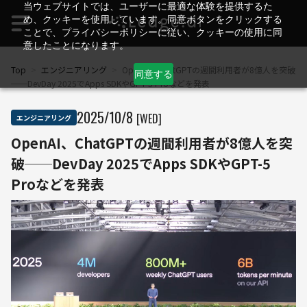
当ウェブサイトでは、ユーザーに最適な体験を提供するた
め、クッキーを使用しています。同意ボタンをクリックする
ことで、プライバシーポリシーに従い、クッキーの使用に同
意したことになります。
Top
>
エンジニアリング
>
OpenAI、ChatGPTの週間利用者が8億人を突破
同意する
──DevDay 2025でApps SDKやGPT-5 Proなどを発表
2025
/
10
/
8
[WED]
エンジニアリング
OpenAI、ChatGPTの週間利用者が8億人を突
破──DevDay 2025でApps SDKやGPT-5
Proなどを発表