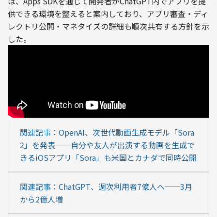
は、Apps SDKを通じて開発者がChatGPT内でアプリを提
供できる環境を整えると案内しており、アプリ審査・ディ
レクトリ公開・マネタイズの詳細も順次共有する方針を示
した。
関連記事：OpenAI、次世代動画生成モデル「Sora 
2」を発表──自分や友人が出演する動画を生成で
きるiOSアプリ「Sora」も米国とカナダで同時公開
関連記事：ChatGPT、週次利用者7億人へ──3月
から2億人増