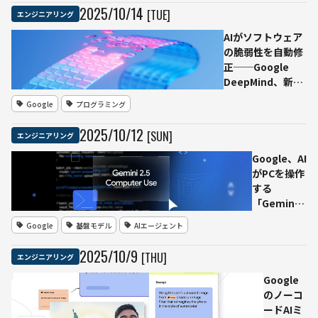
ース
2025
/
10
/
14
[TUE]
エンジニアリング
「nanochat」
を公開──約
AIがソフトウェア
100ドル・4時
の脆弱性を自動修
間で独自LLMを
正──Google
訓練可能
DeepMind、新エ
ージェント
Google
プログラミング
「CodeMender」
を発表
2025
/
10
/
12
[SUN]
エンジニアリング
Google、AI
がPCを操作
する
「Gemini
2.5
Google
基盤モデル
AIエージェント
Computer
Use
2025
/
10
/
9
[THU]
エンジニアリング
model」を
開発者向け
Google
に公開
のノーコ
──Claude
ードAIミ