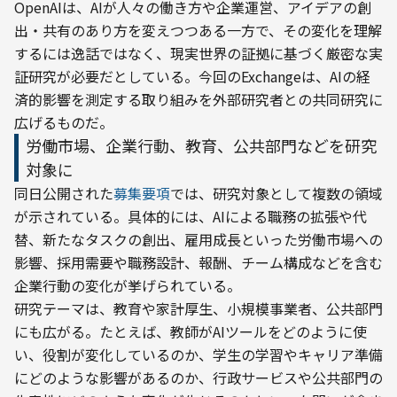
OpenAIは、AIが人々の働き方や企業運営、アイデアの創
出・共有のあり方を変えつつある一方で、その変化を理解
するには逸話ではなく、現実世界の証拠に基づく厳密な実
証研究が必要だとしている。今回のExchangeは、AIの経
済的影響を測定する取り組みを外部研究者との共同研究に
広げるものだ。
労働市場、企業行動、教育、公共部門などを研究
対象に
同日公開された
募集要項
では、研究対象として複数の領域
が示されている。具体的には、AIによる職務の拡張や代
替、新たなタスクの創出、雇用成長といった労働市場への
影響、採用需要や職務設計、報酬、チーム構成などを含む
企業行動の変化が挙げられている。
研究テーマは、教育や家計厚生、小規模事業者、公共部門
にも広がる。たとえば、教師がAIツールをどのように使
い、役割が変化しているのか、学生の学習やキャリア準備
にどのような影響があるのか、行政サービスや公共部門の