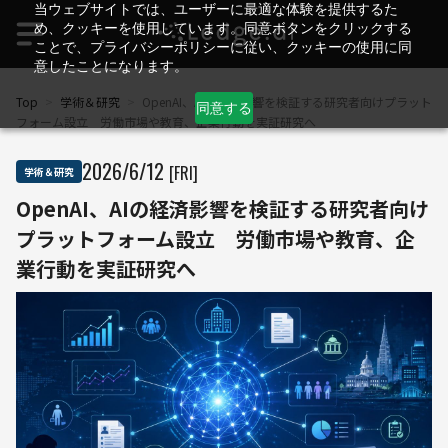
当ウェブサイトでは、ユーザーに最適な体験を提供するた
め、クッキーを使用しています。同意ボタンをクリックする
ことで、プライバシーポリシーに従い、クッキーの使用に同
意したことになります。
Top
>
学術＆研究
>
OpenAI、AIの経済影響を検証する研究者向けプラット
同意する
フォーム設立 労働市場や教育、企業行動を実証研究へ
2026
/
6
/
12
[FRI]
学術＆研究
OpenAI、AIの経済影響を検証する研究者向け
プラットフォーム設立 労働市場や教育、企
業行動を実証研究へ