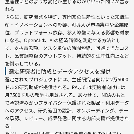
生産性にどのような変化が生じるのかといった問いが含ま
れる。
さらに、研究開発や特許、専門家の生産性といった知識生
産・イノベーションへの影響、AI導入が市場集中や企業優
位、プラットフォーム依存、参入障壁に与える影響も対象
になる。OpenAIは、AIの経済価値を測定する方法とし
て、支払意思額、タスク単位の時間短縮、回避できたコス
ト、品質調整後のアウトプット、持続的な生産性向上など
を例示している。
選定研究者に助成とデータアクセスを提供
選定されたプロジェクトには、主任研究者向けに2万5000
ドルの研究助成が提供される。RAまたは契約者向けには
月7500ドルの報酬も用意される。あわせて、NDAのもと
で承認済みかつプライバシー保護された製品・利用データ
へのアクセス、研究範囲の設計、オンボーディング、デー
タ承認、レビュー、成果発信に関する内部支援が提供され
る。
ただし、OpenAIはデータ利用に明確な制約を設けてい