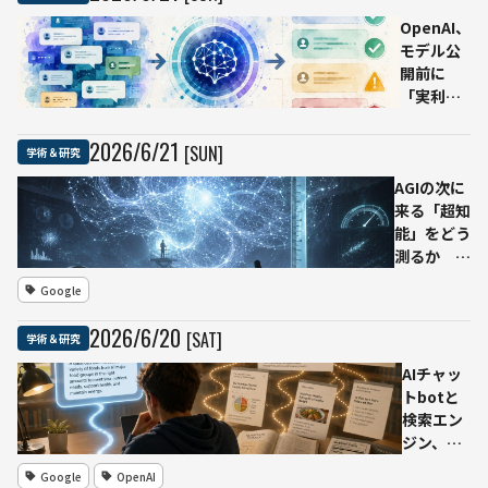
OpenAI、
モデル公
開前に
「実利用
時のふる
まい」を
2026
/
6
/
21
[SUN]
学術＆研究
予測する
AGIの次に
研究 過
来る「超知
去の会話
能」をどう
で候補モ
測るか
デルの応
Google
答をシミ
Google
DeepMind
ュレーシ
論文が示
ョン
2026
/
6
/
20
[SAT]
学術＆研究
す、AIベン
チマークと
AIチャッ
予測研究
トbotと
検索エン
ジン、学
習に向く
Google
OpenAI