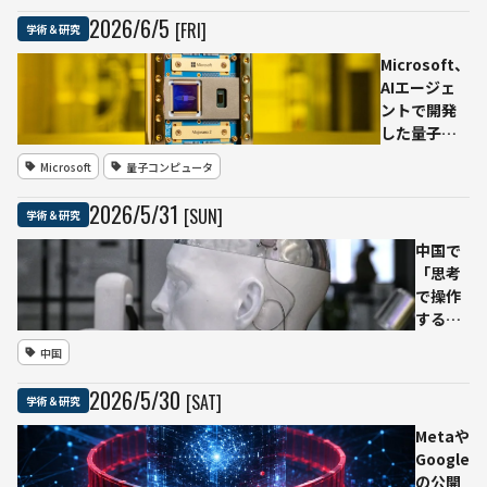
活用
用へ
2026
/
6
/
5
[FRI]
学術＆研究
と、
提
Microsoft、
研究
言
AIエージェ
基
研究
ントで開発
盤・
者
した量子チ
教
16
ップ
育・
人が
Microsoft
量子コンピュータ
「Majorana
倫
「ラ
2」発表 量
理・
イデ
2026
/
5
/
31
[SUN]
学術＆研究
子ビットの
制度
ン宣
信頼性1000
整備
言」
中国で
倍、2029年
を重
発
「思考
の実用規模
視
表、
で操作
へ前進
人間
する」
の著
AI搭載
中国
者責
脳イン
任や
プラン
2026
/
5
/
30
[SAT]
学術＆研究
貢献
トの実
の帰
用化進
Metaや
属を
む
Google
重視
Nature
の公開