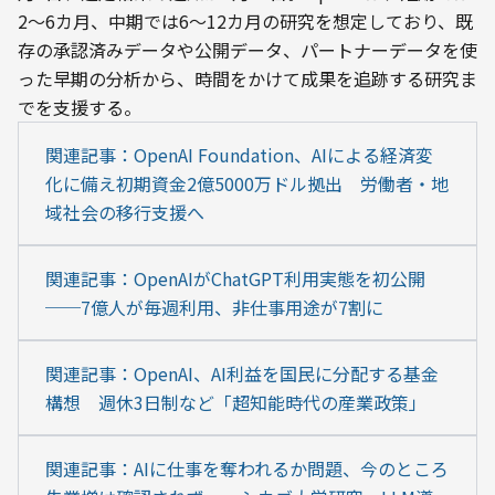
2〜6カ月、中期では6〜12カ月の研究を想定しており、既
存の承認済みデータや公開データ、パートナーデータを使
った早期の分析から、時間をかけて成果を追跡する研究ま
でを支援する。
関連記事：OpenAI Foundation、AIによる経済変
化に備え初期資金2億5000万ドル拠出　労働者・地
域社会の移行支援へ
関連記事：OpenAIがChatGPT利用実態を初公開
──7億人が毎週利用、非仕事用途が7割に
関連記事：OpenAI、AI利益を国民に分配する基金
構想　週休3日制など「超知能時代の産業政策」
関連記事：AIに仕事を奪われるか問題、今のところ