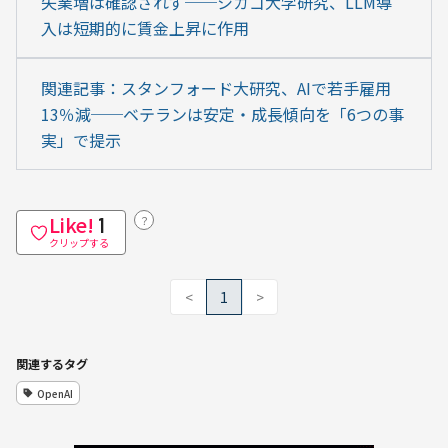
失業増は確認されず──シカゴ大学研究、LLM導
入は短期的に賃金上昇に作用
関連記事：スタンフォード大研究、AIで若手雇用
13％減──ベテランは安定・成長傾向を「6つの事
実」で提示
Like!
？
1
クリップする
<
1
>
関連するタグ
OpenAI