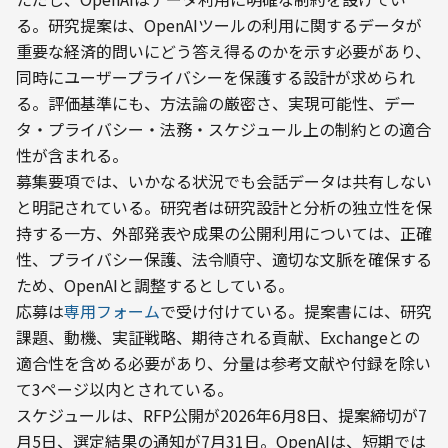
る。研究提案は、OpenAIツールの利用に関するデータが
重要な経済的問いにどう答え得るのかを示す必要があり、
同時にユーザープライバシーを保護する設計が求められ
る。評価基準にも、方法論の厳密さ、実現可能性、デー
タ・プライバシー・法務・スケジュール上の制約との適合
性が含まれる。
募集要項では、いかなる状況でも会話データは共有しない
と明記されている。研究者は研究設計と分析の独立性を保
持する一方、外部発表や成果の公開利用については、正確
性、プライバシー保護、法令順守、適切な文脈を確保する
ため、OpenAIと調整するとしている。
応募は
専用フォーム
で受け付けている。提案書には、研究
課題、動機、実証戦略、期待される貢献、Exchangeとの
適合性を含める必要があり、分量は参考文献や付録を除い
て3ページ以内とされている。
スケジュールは、RFP公開が2026年6月8日、提案締切が7
月5日、選定結果の通知が7月31日。OpenAIは、短期では