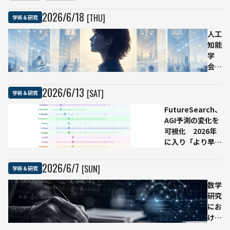
のはどち
らか——
2026
/
6
/
18
[THU]
学術＆研究
ジョージ
ア工科大
人工
学ら、
知能
ChatGPT
学
と
会、
Google
設立
検索の学
40
2026
/
6
/
13
[SAT]
学術＆研究
習効果を
周年
比較
FutureSearch、
でAI
AGI予測の変化を
社会
可視化 2026年
実装
に入り「より早く
へ提
来る」方向へ再び
言
前倒し
「人
2026
/
6
/
7
[SUN]
学術＆研究
間の
思考
数学
を代
研究
替し
にお
な
ける
い」
AI利