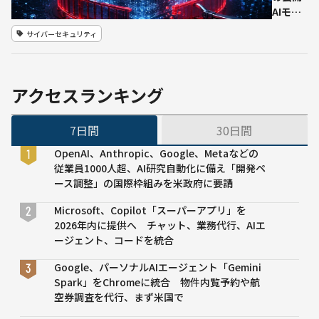
が報
AIモデ
道、麻
ル、安
サイバーセキュリティ
痺患者
全ガー
のPC操
ドレー
作や中
ル（フ
国語解
ィッシ
アクセスランキング
読も
ング、
化学兵
7日間
30日間
器、マ
ルウェ
OpenAI、Anthropic、Google、Metaなどの
ア作成
従業員1000人超、AI研究自動化に備え「開発ペ
など）
ース調整」の国際枠組みを米政府に要請
を数分
で解除
Microsoft、Copilot「スーパーアプリ」を
可能
2026年内に提供へ チャット、業務代行、AIエ
か オ
ージェント、コードを統合
ープン
ウェイ
Google、パーソナルAIエージェント「Gemini
トAIの
Spark」をChromeに統合 物件内覧予約や航
課題浮
空券調査を代行、まず米国で
き彫り