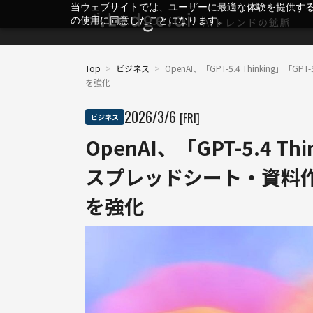
当ウェブサイトでは、ユーザーに最適な体験を提供す
の使用に同意したことになります。
Top
>
ビジネス
>
OpenAI、「GPT-5.4 Thinkin
を強化
2026
/
3
/
6
[FRI]
ビジネス
OpenAI、「GPT-5.4 T
スプレッドシート・資料
を強化