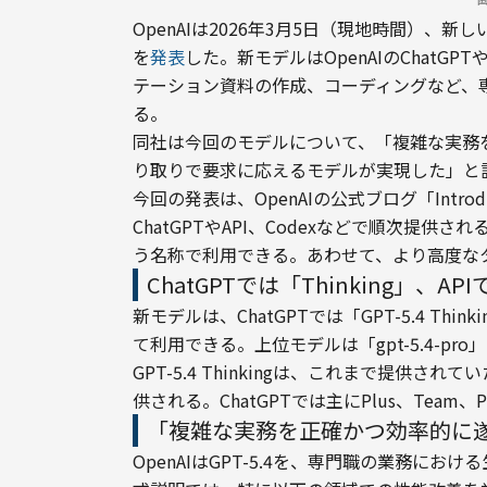
OpenAIは2026年3月5日（現地時間）、新しいAIモ
を
発表
した。新モデルはOpenAIのChatG
テーション資料の作成、コーディングなど、
る。
同社は今回のモデルについて、「複雑な実務
り取りで要求に応えるモデルが実現した」と
今回の発表は、OpenAIの公式ブログ「Introdu
ChatGPTやAPI、Codexなどで順次提供されるモ
う名称で利用できる。あわせて、より高度なタス
ChatGPTでは「Thinking」、API
新モデルは、ChatGPTでは「GPT-5.4 Thi
て利用できる。上位モデルは「gpt-5.4-pr
GPT-5.4 Thinkingは、これまで提供されて
供される。ChatGPTでは主にPlus、Team
「複雑な実務を正確かつ効率的に
OpenAIはGPT-5.4を、専門職の業務に