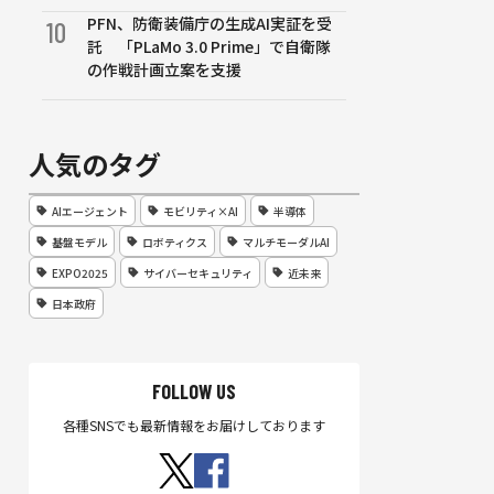
PFN、防衛装備庁の生成AI実証を受
10
託 「PLaMo 3.0 Prime」で自衛隊
の作戦計画立案を支援
人気のタグ
AIエージェント
モビリティ×AI
半導体
基盤モデル
ロボティクス
マルチモーダルAI
EXPO2025
サイバーセキュリティ
近未来
日本政府
FOLLOW US
各種SNSでも最新情報をお届けしております