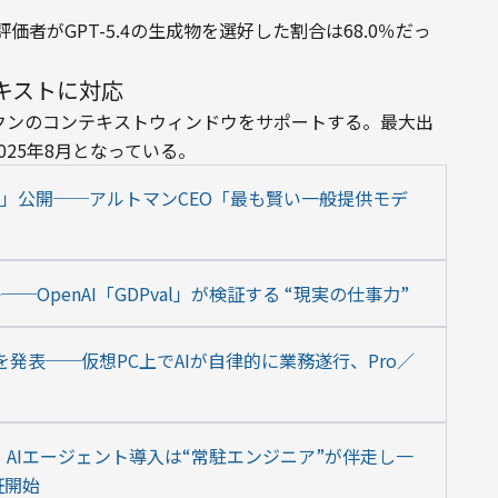
者がGPT-5.4の生成物を選好した割合は68.0％だっ
テキストに対応
5万トークンのコンテキストウィンドウをサポートする。最大出
025年8月となっている。
5.2」公開──アルトマンCEO「最も賢い一般提供モデ
OpenAI「GDPval」が検証する “現実の仕事力”
nt」を発表──仮想PC上でAIが自律的に業務遂行、Pro／
er」：AIエージェント導入は“常駐エンジニア”が伴走し一
証開始