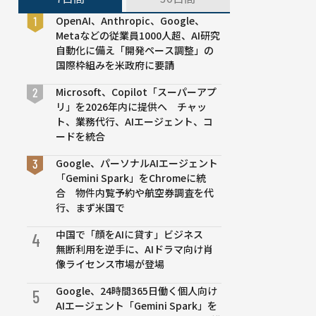
OpenAI、Anthropic、Google、
Metaなどの従業員1000人超、AI研究
自動化に備え「開発ペース調整」の
国際枠組みを米政府に要請
Microsoft、Copilot「スーパーアプ
リ」を2026年内に提供へ チャッ
ト、業務代行、AIエージェント、コ
ードを統合
Google、パーソナルAIエージェント
「Gemini Spark」をChromeに統
合 物件内覧予約や航空券調査を代
行、まず米国で
中国で「顔をAIに貸す」ビジネス
4
無断利用を逆手に、AIドラマ向け肖
像ライセンス市場が登場
Google、24時間365日働く個人向け
5
AIエージェント「Gemini Spark」を