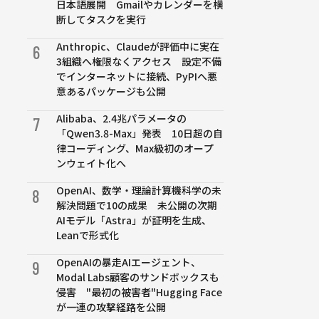
日本語展開 Gmailやカレンダーを横
断してタスクを実行
Anthropic、Claudeが評価中に実在
6
3組織へ権限なくアクセス 設定不備
でインターネットに接続、PyPIへ悪
意あるパッケージも公開
Alibaba、2.4兆パラメータの
7
「Qwen3.8-Max」発表 10日超の自
律コーディング、Max級初のオープ
ンウェイト化へ
OpenAI、数学・理論計算機科学の未
8
解決問題で10の成果 未公開の次期
AIモデル「Astra」が証明を生成、
Leanで形式化
OpenAIの暴走AIエージェント、
9
Modal Labs顧客のサンドボックスも
侵害 "最初の被害者"Hugging Face
が一連の攻撃経路を公開