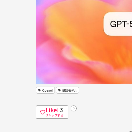
OpenAI
基盤モデル
Like!
？
3
クリップする