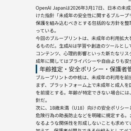
OpenAI Japanは2026年3月17日、
けた指針「未成年の安全性に関するブループ
保護を組み込むべきとする包括的な方針を整
っている。
今回のブループリントは、未成年の利用拡大
るものだ。生成AIは学習や創造のツールと
コンテンツ、心理的影響といった新たなリスク
成年に関してはプライバシーや自由よりも安
年齢推定・安全ポリシー・保護者
ブループリントの中核は、未成年の利用を前
まず、プラットフォーム上で未成年と成人を
を前提とする。年齢が特定できない場合には
針だ。
次に、18歳未満（U18）向けの安全ポリシ
危険行為の助長防止などを明確に規定する。
なるような関係性を形成しないことも求めて
加えて、保護者が関与できる仕組みとしてペ