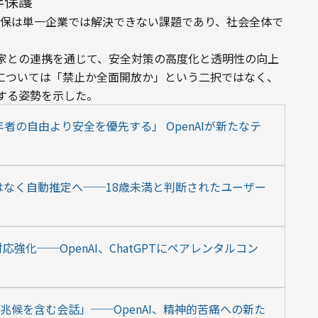
年保護
全確保は単一企業では解決できない課題であり、社会全体で
家との連携を通じて、安全対策の高度化と透明性の向上
用については「禁止か全面開放か」という二択ではなく、
する姿勢を示した。
者の自由より安全を優先する」 OpenAIが新たなテ
ではなく自動推定へ──18歳未満と判断されたユーザー
強化──OpenAI、ChatGPTにペアレンタルコン
自殺兆候を含む会話」──OpenAI、精神的苦痛への新た