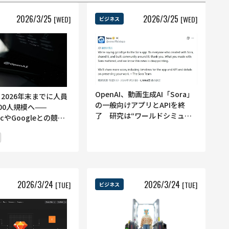
2026
/
3
/
25
2026
/
3
/
25
[WED]
[WED]
ビジネス
OpenAI、動画生成AI「Sora」
I、2026年末までに人員
の一般向けアプリとAPIを終
00人規模へ——
了 研究は“ワールドシミュレ
picやGoogleとの競争
ーション”へ注力
業向け強化に向けた採
2026
/
3
/
24
2026
/
3
/
24
[TUE]
[TUE]
ビジネス