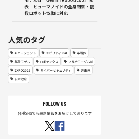
モデル群「Gemini Robotics 2」発
表 ヒューマノイドの全身制御・複
数ロボット協働に対応
人気のタグ
AIエージェント
モビリティ×AI
半導体
基盤モデル
ロボティクス
マルチモーダルAI
EXPO2025
サイバーセキュリティ
近未来
日本政府
FOLLOW US
各種SNSでも最新情報をお届けしております