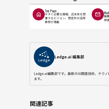
Top Page
Mai
今すぐ必要な情報、近未来を想
編
像するビジョン、想定外の活用
用
事例が満載
Ledge.ai 編集部
Ledge.ai編集部です。最新のAI関連技術、
ます。
関連記事