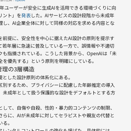
日本の未成年ユーザーが安全に生成AIを活用できる環境づくりに向
リント」を
発表
した。AIサービスの設計段階から未成年
理し、AI企業全体に対して同様の対応を求める内容とな
を前提に、安全性を中心に据えたAI設計の原則を提示す
して若年層に急速に普及している一方で、誤情報や不適切
も指摘されている。こうした背景から、OpenAIは「未
全を優先する」という原則を明確にしている。
管理の3層構造
提とした設計原則の体系化にある。
区別するため、プライバシーに配慮した年齢推定の導入
、未成年として扱う保護的な設計をデフォルトとする方
ーとして、自傷や自殺、性的・暴力的コンテンツの制限、
さらに、AIが未成年に対してセラピストや親友の代替と
いる。
アレンタルコントロールの強化も掲げた。具体的には、