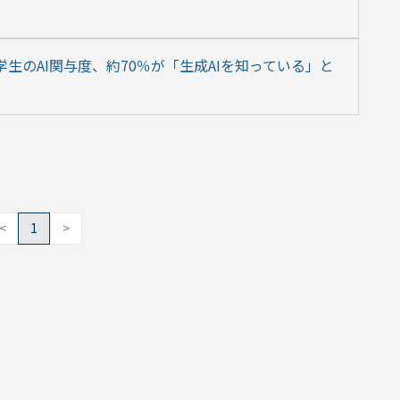
学生のAI関与度、約70％が「生成AIを知っている」と
<
1
>