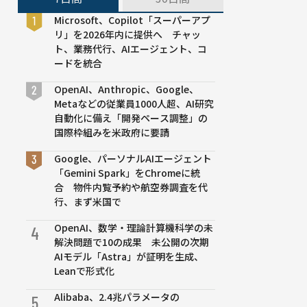
Microsoft、Copilot「スーパーアプ
リ」を2026年内に提供へ チャッ
ト、業務代行、AIエージェント、コ
ードを統合
OpenAI、Anthropic、Google、
Metaなどの従業員1000人超、AI研究
自動化に備え「開発ペース調整」の
国際枠組みを米政府に要請
Google、パーソナルAIエージェント
「Gemini Spark」をChromeに統
合 物件内覧予約や航空券調査を代
行、まず米国で
OpenAI、数学・理論計算機科学の未
4
解決問題で10の成果 未公開の次期
AIモデル「Astra」が証明を生成、
Leanで形式化
Alibaba、2.4兆パラメータの
5