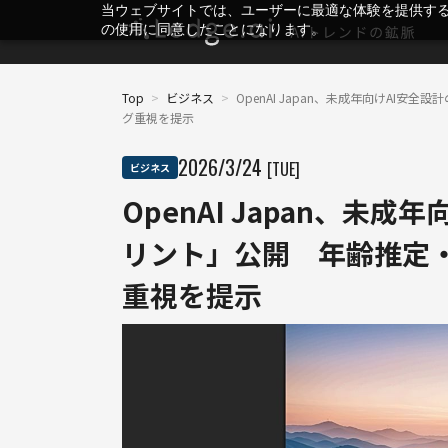
当ウェブサイトでは、ユーザーに最適な体験を提供す
の使用に同意したことになります。
Top
>
ビジネス
>
OpenAI Japan、未成年向けAI
グ重視を提示
2026
/
3
/
24
[TUE]
ビジネス
OpenAI Japan、未
リント」公開 年齢推定
重視を提示