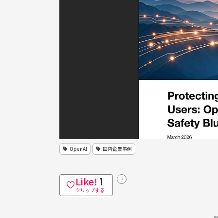
OpenAI
国内企業事例
Like!
？
1
クリップする