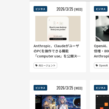
2026
/
3
/
25
[WED]
ビジネス
ビジネス
Anthropic、Claudeがユーザ
OpenA
のPCを操作できる機能
倍増・80
「computer use」を公開――スマ
Anthro
ホからAIにPC作業を指示するこ
激化で企
AIエージェント
OpenAI
とも可能に
用加速か
2026
/
3
/
25
[WED]
ビジネス
ビジネス