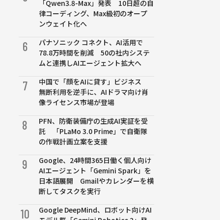
「Qwen3.8-Max」発表 10日超の自
律コーディング、Max級初のオープ
ンウェイト化へ
パナソニック コネクト、AI活用で
6
78.8万時間を削減 50の社内システ
ムと連携しAIエージェント拡大へ
中国で「顔をAIに貸す」ビジネス
7
無断利用を逆手に、AIドラマ向け肖
像ライセンス市場が登場
PFN、防衛装備庁の生成AI実証を受
8
託 「PLaMo 3.0 Prime」で自衛隊
の作戦計画立案を支援
Google、24時間365日働く個人向け
9
AIエージェント「Gemini Spark」を
日本語展開 Gmailやカレンダーを横
断してタスクを実行
Google DeepMind、ロボット向けAI
10