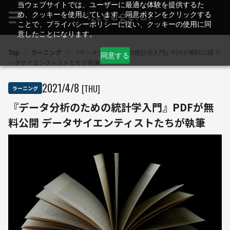
当ウェブサイトでは、ユーザーに最適な体験を提供するた
め、クッキーを使用しています。同意ボタンをクリックする
ことで、プライバシーポリシーに従い、クッキーの使用に同
意したことになります。
Top
>
ラーニング
>
『データ分析のための統計学入門』PDFが無料公開 デ
同意する
ータサイエンティストたちが執筆
2021
/
4
/
8
[THU]
ラーニング
『データ分析のための統計学入門』PDFが無
料公開 データサイエンティストたちが執筆