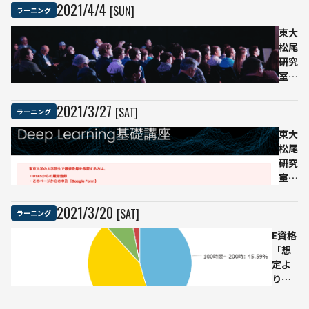
を受
グル
2021
/
4
/
4
[SUN]
ラーニング
けて
のAI
み
が何
東大
た！
の落
松尾
書き
研究
か当
室の
てる
AI基
無料
礎講
2021
/
3
/
27
[SAT]
ラーニング
ゲー
座が
ムで
無料
東大
遊ん
に：
松尾
でみ
人工
研究
た
知能
室、
ニュ
無料
ース
でデ
2021
/
3
/
20
[SAT]
ラーニング
まと
ィー
E資格
め
プラ
「想
10
ーニ
定よ
選
ング
りや
を学
や難
べる
しか
講座