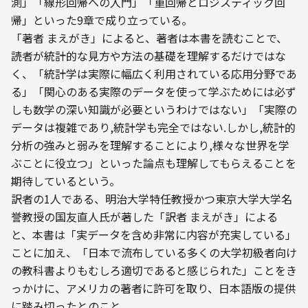
測」「線形回帰への入門」「重回帰とロジスティック回
帰」といった9章で成り立っている。
「著者 まえがき」によると、著者は本書を読むことで、
読者が統計的な見方や方法の基礎を理解するだけではな
く、「統計学は実際に幅広く利用されている応用分野であ
る」「関心のある実際のデータを使って学ぶためには必ず
しも数学の深い知識が必要というわけではない」「実際の
データは複雑であり,統計学も完全ではない.しかし,統計的
分析の強みと弱みを理解することにより,様々な世界を学
ぶことに役立つ」といった論点も理解してもらえることを
期待しているという。
訳者の1人である、明治大学特任教授かつ東京大学大学名
誉教授の国友直人氏が著した「訳者 まえがき」による
と、本書は「実データを含め非常に内容が充実している」
ことに加え、「日本で流布している多くの大学初級者向け
の教科書よりもむしろ適切であると感じられた」ことをき
っかけに、アメリカの著者に許可を取り、日本語版の提供
に踏み切ったとのこと。