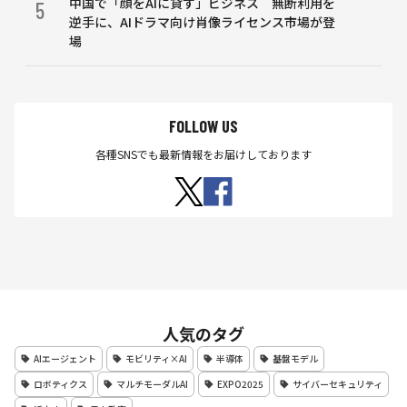
中国で「顔をAIに貸す」ビジネス 無断利用を
5
逆手に、AIドラマ向け肖像ライセンス市場が登
場
FOLLOW US
各種SNSでも最新情報をお届けしております
人気のタグ
AIエージェント
モビリティ×AI
半導体
基盤モデル
ロボティクス
マルチモーダルAI
EXPO2025
サイバーセキュリティ