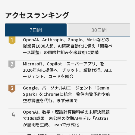
っ
松尾
た」
豊氏
アクセスランキング
は4割
が最
近
新動
7日間
30日間
く、
向や
勉強
今後
OpenAI、Anthropic、Google、Metaなどの
時間
の展
従業員1000人超、AI研究自動化に備え「開発ペ
は
望語
ース調整」の国際枠組みを米政府に要請
100〜
る回
200時
も
Microsoft、Copilot「スーパーアプリ」を
間が
2026年内に提供へ チャット、業務代行、AIエ
最多
ージェント、コードを統合
Google、パーソナルAIエージェント「Gemini
Spark」をChromeに統合 物件内覧予約や航
空券調査を代行、まず米国で
OpenAI、数学・理論計算機科学の未解決問題
4
で10の成果 未公開の次期AIモデル「Astra」
が証明を生成、Leanで形式化