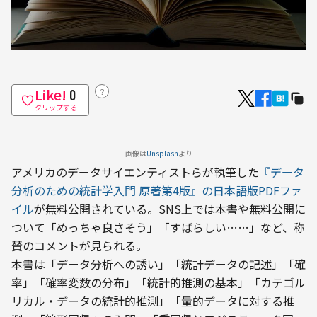
Like!
？
0
クリップする
画像は
Unsplash
より
アメリカのデータサイエンティストらが執筆した
『データ
分析のための統計学入門 原著第4版』の日本語版PDFファ
イル
が無料公開されている。SNS上では本書や無料公開に
ついて「めっちゃ良さそう」「すばらしい……」など、称
賛のコメントが見られる。
本書は「データ分析への誘い」「統計データの記述」「確
率」「確率変数の分布」「統計的推測の基本」「カテゴル
リカル・データの統計的推測」「量的データに対する推