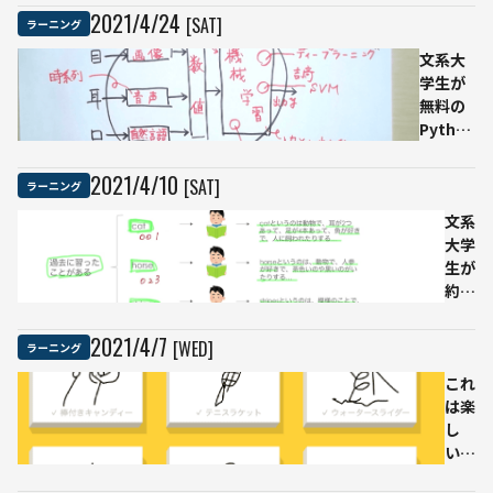
みた
指す
2021
/
4
/
24
[SAT]
ラーニング
「KNIME
Analytics
文系大
Platform」
学生が
無料の
Python
入門講
座を受
2021
/
4
/
10
[SAT]
ラーニング
けてみ
た 必要
文系
な数学
大学
知識も
生が
学べる
約1
時間
半で
2021
/
4
/
7
[WED]
ラーニング
AIの
歴史
これ
がわ
は楽
かる
し
無料
い！
講座
グー