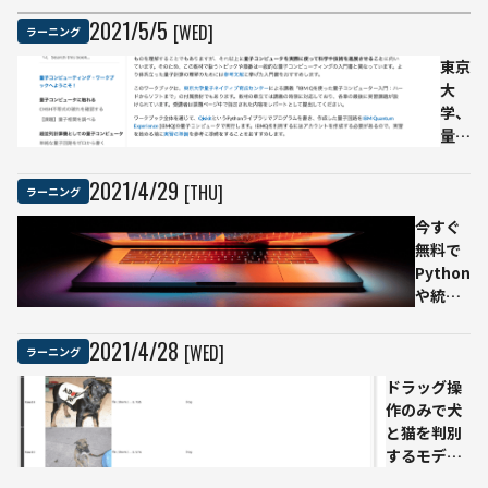
2021
/
5
/
5
[WED]
ラーニング
東京
大
学、
量子
コン
ピュ
2021
/
4
/
29
[THU]
ラーニング
ーテ
今すぐ
ィン
無料で
グ入
Python
門教
や統計
材が
学を学
無料
べる学
公開
2021
/
4
/
28
[WED]
ラーニング
習コン
ゼロ
ドラッグ操
テンツ6
から
作のみで犬
選
自習
と猫を判別
でき
するモデル
る教
を作成して
材目