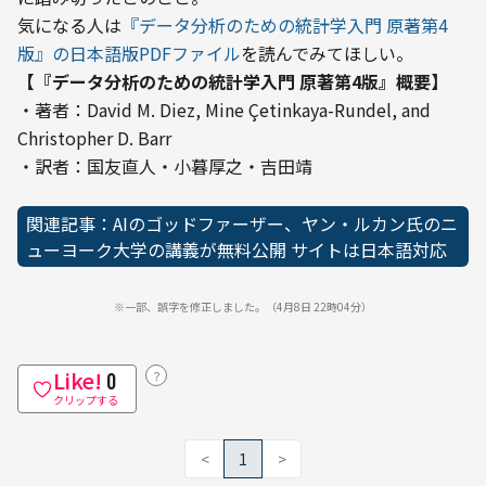
気になる人は
『データ分析のための統計学入門 原著第4
版』の日本語版PDFファイル
を読んでみてほしい。
【『データ分析のための統計学入門 原著第4版』概要】
・著者：David M. Diez, Mine Çetinkaya-Rundel, and 
Christopher D. Barr

・訳者：国友直人・小暮厚之・吉田靖
関連記事：AIのゴッドファーザー、ヤン・ルカン氏のニ
ューヨーク大学の講義が無料公開 サイトは日本語対応
※一部、誤字を修正しました。（4月8日 22時04分）
Like!
？
0
クリップする
<
1
>