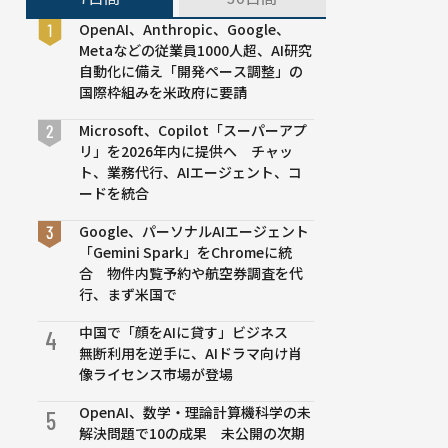
OpenAI、Anthropic、Google、
Metaなどの従業員1000人超、AI研究
自動化に備え「開発ペース調整」の
国際枠組みを米政府に要請
Microsoft、Copilot「スーパーアプ
リ」を2026年内に提供へ チャッ
ト、業務代行、AIエージェント、コ
ードを統合
Google、パーソナルAIエージェント
「Gemini Spark」をChromeに統
合 物件内覧予約や航空券調査を代
行、まず米国で
中国で「顔をAIに貸す」ビジネス
4
無断利用を逆手に、AIドラマ向け肖
像ライセンス市場が登場
OpenAI、数学・理論計算機科学の未
5
解決問題で10の成果 未公開の次期