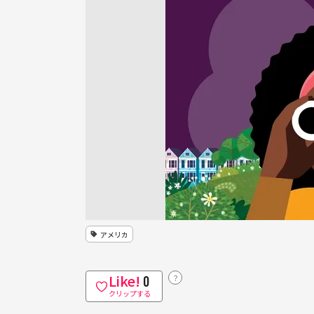
アメリカ
Like!
？
0
クリップする