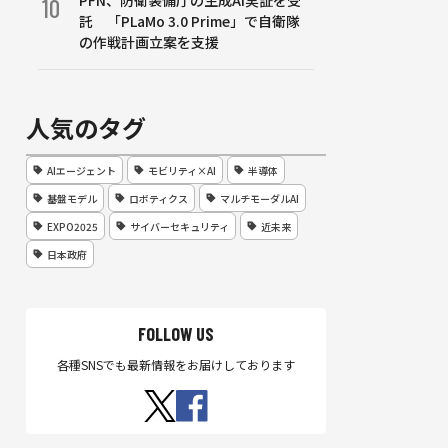
PFN、防衛装備庁の生成AI実証を受
10
託 「PLaMo 3.0 Prime」で自衛隊
の作戦計画立案を支援
人気のタグ
AIエージェント
モビリティ×AI
半導体
基盤モデル
ロボティクス
マルチモーダルAI
EXPO2025
サイバーセキュリティ
近未来
日本政府
FOLLOW US
各種SNSでも最新情報をお届けしております