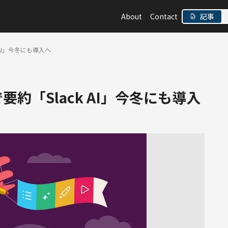
About
Contact
記事
k AI」今冬にも導入へ
で要約「Slack AI」今冬にも導入