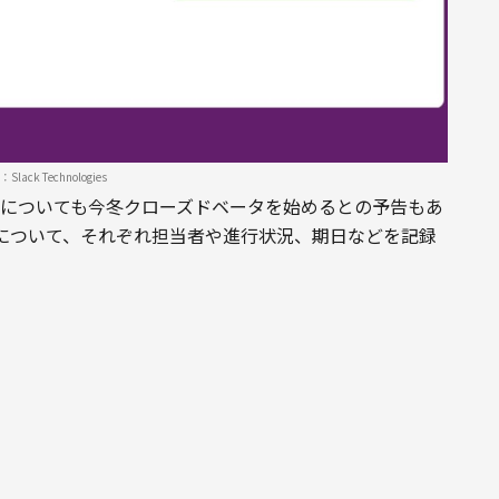
Slack Technologies
）」機能についても今冬クローズドベータを始めるとの予告もあ
について、それぞれ担当者や進行状況、期日などを記録
リストについての通知も受け取れる。リスト中の任意の項目
て相談が可能。またリストはファイルやメッセージと同
かのSlackと並行してコミュニケーションアプリのリスト
いだとしている。
PTやClaudeなど用途にあわせたAIモデルを統合