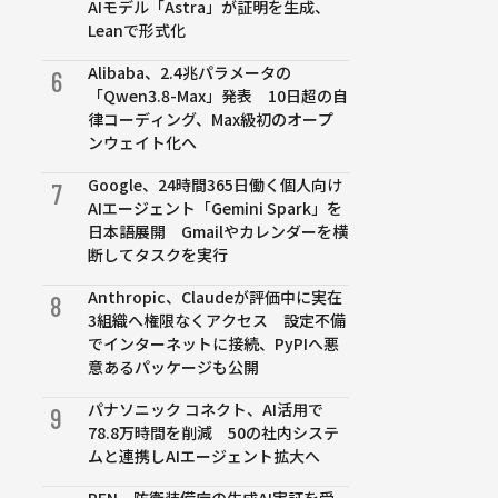
AIモデル「Astra」が証明を生成、
Leanで形式化
Alibaba、2.4兆パラメータの
6
「Qwen3.8-Max」発表 10日超の自
律コーディング、Max級初のオープ
ンウェイト化へ
Google、24時間365日働く個人向け
7
AIエージェント「Gemini Spark」を
日本語展開 Gmailやカレンダーを横
断してタスクを実行
Anthropic、Claudeが評価中に実在
8
3組織へ権限なくアクセス 設定不備
でインターネットに接続、PyPIへ悪
意あるパッケージも公開
パナソニック コネクト、AI活用で
9
78.8万時間を削減 50の社内システ
ムと連携しAIエージェント拡大へ