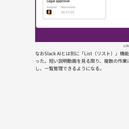
出典：
なおSlack AIとは別に「List（リスト
った。短い説明動画を見る限り、複数の作業
し、一覧管理できるようになる。
Slackのほかの機能と同じように作成した
について、それぞれ個別にスレッドを作成し
じ要領でSlack内のどこでも共有できる。ほ
機能を利用していた企業の手間を省くのが狙
関連記事：「Slack GPT」発表、ChatG