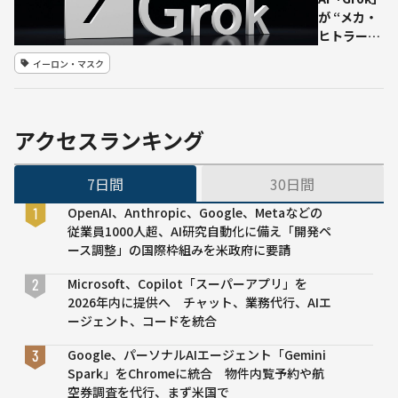
約額は約
が “メカ・
24億ドル
ヒトラー”
との報道も
化？——xAI
イーロン・マスク
が7月8日の
"恐ろしい
振る舞い"
に謝罪、ト
アクセスランキング
ラブルの原
因を公表
7日間
30日間
OpenAI、Anthropic、Google、Metaなどの
従業員1000人超、AI研究自動化に備え「開発ペ
ース調整」の国際枠組みを米政府に要請
Microsoft、Copilot「スーパーアプリ」を
2026年内に提供へ チャット、業務代行、AIエ
ージェント、コードを統合
Google、パーソナルAIエージェント「Gemini
Spark」をChromeに統合 物件内覧予約や航
空券調査を代行、まず米国で