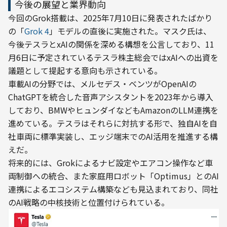
今後の展望と業界動向
今回のGrok搭載は、2025年7月10日に発表されたばかり
の「
Grok 4
」モデルの直後に実施された。マスク氏は、
今後テスラとxAIの関係を深める構想を公言しており、11
月6日に予定されているテスラ株主総会ではxAIへの出資を
議題として提起する意向も示されている。
車載AIの分野では、メルセデス・ベンツがOpenAIの
ChatGPTを統合した音声アシスタントを2023年から導入
しており、BMWやヒュンダイなどもAmazonのLLM連携を
進めている。テスラはそれらに対抗する形で、独自AIを自
社車両に標準実装し、エッジ端末でのAI活用を推進する構
えだ。
将来的には、Grokによるナビ設定やエアコン操作など車
両制御への統合、また家庭用ロボット「Optimus」とのAI
連携によるエコシステム構築なども見込まれており、同社
のAI戦略の中核技術と位置付けられている。