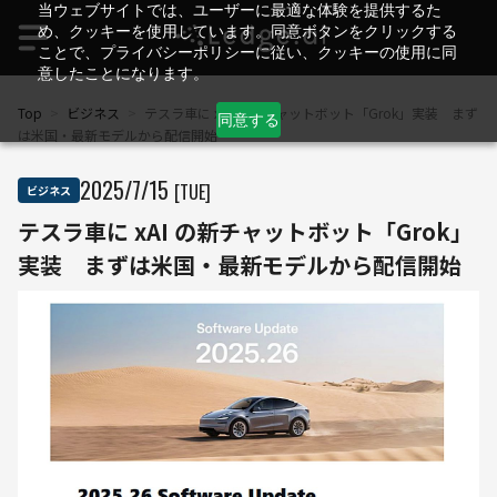
当ウェブサイトでは、ユーザーに最適な体験を提供するた
め、クッキーを使用しています。同意ボタンをクリックする
ことで、プライバシーポリシーに従い、クッキーの使用に同
意したことになります。
Top
>
ビジネス
>
テスラ車に xAI の新チャットボット「Grok」実装 まず
同意する
は米国・最新モデルから配信開始
2025
/
7
/
15
[TUE]
ビジネス
テスラ車に xAI の新チャットボット「Grok」
実装 まずは米国・最新モデルから配信開始