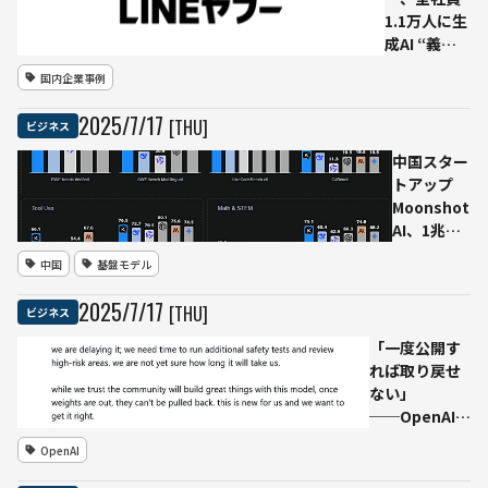
1.1万人に生
成AI “義務
化”──「ま
国内企業事例
ずはAIに聞
く」働き方
2025
/
7
/
17
[THU]
ビジネス
で3年以内に
生産性2倍へ
中国スター
トアップ
Moonshot
AI、1兆パ
ラメータの
中国
基盤モデル
新
LLM「Kimi
2025
/
7
/
17
[THU]
ビジネス
K2」をオ
ープンソー
「一度公開す
スで公開
れば取り戻せ
──長文推
ない」
論とコード
──OpenAI、
生成で
オープンウェ
OpenAI
GPT-4系に
イトモデルの
迫る性能
リリースを無