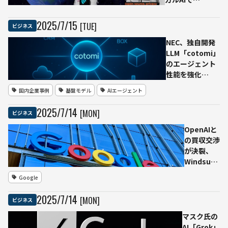
OpenAI・
Claude・
2025
/
7
/
15
[TUE]
ビジネス
Gemini・
Ollamaを一括活
NEC、独自開発
用するOSSブラ
LLM「cotomi」
ウザ
のエージェント
「BrowserOS」
性能を強化
登場
──128K対応と
国内企業事例
基盤モデル
AIエージェント
MCP準拠で高度
専門業務の自動
2025
/
7
/
14
[MON]
ビジネス
化を加速
OpenAIと
の買収交渉
が決裂、
Windsurf
はGoogle
Google
と契約締結
──CEOら
2025
/
7
/
14
[MON]
ビジネス
は
DeepMind
マスク氏の
に移籍、契
AI「Grok」