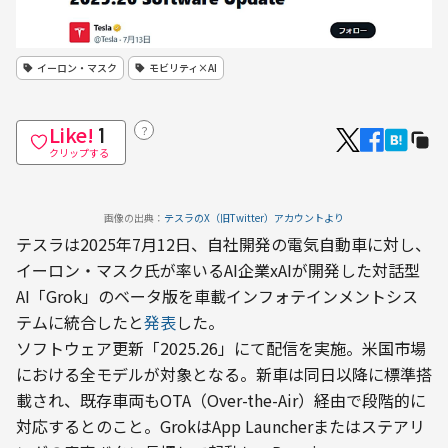
イーロン・マスク
モビリティ×AI
Like!
？
1
クリップする
画像の出典：
テスラのX（旧Twitter）アカウントより
テスラは2025年7月12日、自社開発の電気自動車に対し、
イーロン・マスク氏が率いるAI企業xAIが開発した対話型
AI「Grok」のベータ版を車載インフォテインメントシス
テムに統合したと
発表
した。
ソフトウェア更新「2025.26」にて配信を実施。米国市場
における全モデルが対象となる。新車は同日以降に標準搭
載され、既存車両もOTA（Over-the-Air）経由で段階的に
対応するとのこと。GrokはApp Launcherまたはステアリ