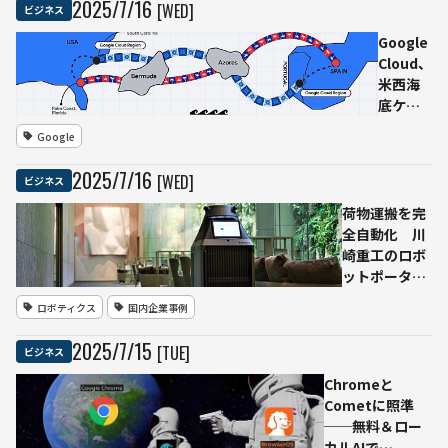
2025
/
7
/
16
[WED]
ビジネス
期限延期
Google
Cloud、
米西海
底ケー
ブル
Google
「Sol」
でフロ
2025
/
7
/
16
[WED]
ビジネス
リダ―
スペイ
荷物運搬を完
ンを直
全自動化 川
結
崎重工のロボ
──AI
ットポーター
時代に
「FORRO」、
ロボティクス
国内企業事例
備え大
三田ガーデン
西洋ル
ヒルズで国内
2025
/
7
/
15
[TUE]
ビジネス
ートを
最長6.6 kmル
刷新
ートを稼働開
Chromeと
始
Cometに照準
──無料＆ロー
カルAIで