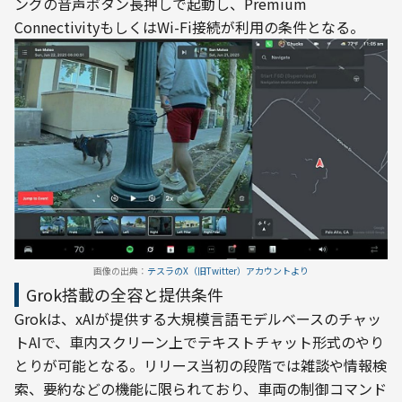
ングの音声ボタン長押しで起動し、Premium 
画像の出典：
テスラのX（旧Twitter）アカウントより
Grok搭載の全容と提供条件
Grokは、xAIが提供する大規模言語モデルベースのチャッ
トAIで、車内スクリーン上でテキストチャット形式のやり
とりが可能となる。リリース当初の段階では雑談や情報検
索、要約などの機能に限られており、車両の制御コマンド