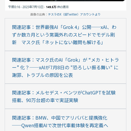
画像の出典：
テスラのX（旧Twitter）アカウントより
関連記事：世界最強AI「Grok 4」公開──xAI、わ
ずか数カ月という常識外れのスピードでモデル刷
新　マスク氏「ネットにない難問も解ける」
関連記事：マスク氏のAI「Grok」が “メカ・ヒトラ
ー” 化？──xAIが7月8日の "恐ろしい振る舞い" に
謝罪、トラブルの原因を公表
関連記事：メルセデス・ベンツがChatGPTを試験
搭載、90万台超の車で実証実験
関連記事：BMW、中国でアリババと提携強化
──Qwen搭載AIで次世代車載体験を再定義へ