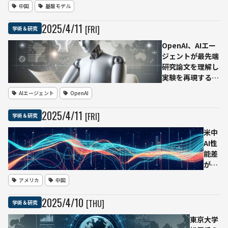
と新モデル
中国
基盤モデル
「DeepSeek-
GRM」を発表
2025
/
4
/
11
[FRI]
学術＆研究
―LLM自身で
「評価原則」
OpenAI、AIエー
と「批評」を
ジェントが最先端
生成し出力の
研究論文を理解し
成否を判断
実験を再現する能
力を評価する新ベ
AIエージェント
OpenAI
ンチマーク
「PaperBench」
2025
/
4
/
11
[FRI]
学術＆研究
を発表
米中
AI性
能差
が急
速に
アメリカ
中国
縮
小
2025
/
4
/
10
[THU]
学術＆研究
スタ
ンフ
東京大学