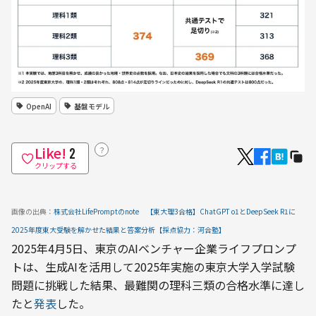
OpenAI
基盤モデル
Like!
？
2
クリップする
画像の出典：
株式会社LifePromptのnote　【東大理3合格】ChatGPT o1とDeepSeek R1に
2025年度東大受験を解かせた結果と答案分析【採点協力：河合塾】
2025年4月5日、東京のAIベンチャー企業ライフプロンプ
トは、生成AIを活用して2025年実施の東京大学入学試験
問題に挑戦した結果、最難関の理科三類の合格水準に達し
たと
発表
した。