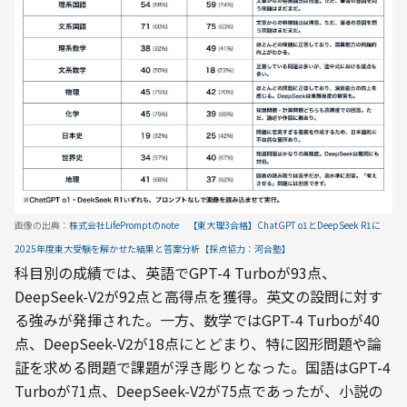
画像の出典：
株式会社LifePromptのnote　【東大理3合格】ChatGPT o1とDeepSeek R1に
2025年度東大受験を解かせた結果と答案分析【採点協力：河合塾】
科目別の成績では、英語でGPT-4 Turboが93点、
DeepSeek-V2が92点と高得点を獲得。英文の設問に対す
る強みが発揮された。一方、数学ではGPT-4 Turboが40
点、DeepSeek-V2が18点にとどまり、特に図形問題や論
証を求める問題で課題が浮き彫りとなった。国語はGPT-4 
Turboが71点、DeepSeek-V2が75点であったが、小説の