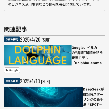
のビジネス活用事例などの情報を毎日発信しています。
関連記事
2025
/
4
/
20
[SUN]
学術＆研究
Google、イルカ
の“言語”解読を狙う
音響モデル
「DolphinGemma」
公開──約4億パラメ
Google
ータをPixel 9上でリ
アルタイム実装
2025
/
4
/
13
[SUN]
学術＆研究
DeepSeekが
推論時スケー
リングの新手
法「SPCT」