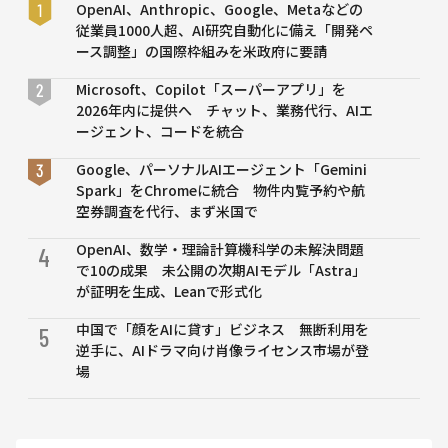
——
OpenAI、Anthropic、Google、Metaなどの
73%
従業員1000人超、AI研究自動化に備え「開発ペ
の確
ース調整」の国際枠組みを米政府に要請
率で
人間
Microsoft、Copilot「スーパーアプリ」を
と誤
2026年内に提供へ チャット、業務代行、AIエ
認さ
ージェント、コードを統合
れ、
Google、パーソナルAIエージェント「Gemini
実際
Spark」をChromeに統合 物件内覧予約や航
の人
空券調査を代行、まず米国で
間以
上の
OpenAI、数学・理論計算機科学の未解決問題
4
「人
で10の成果 未公開の次期AIモデル「Astra」
間ら
が証明を生成、Leanで形式化
し
さ」
中国で「顔をAIに貸す」ビジネス 無断利用を
5
を示
逆手に、AIドラマ向け肖像ライセンス市場が登
す
場