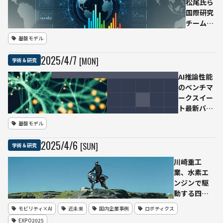
ォー
松尾氏ら
ド大
国際研究
学、
チーム、
2025
多言語AI
基盤モデル
年AI
評価の新
イン
ベンチマ
2025
/
4
/
7
[MON]
学術＆研究
デッ
ーク
クス
「MMLU-
AI推論性能
を発
ProX」
のベンチマ
表
を発表
ークスイー
──公平
ト最新バー
でグロー
ジョン
基盤モデル
バルに利
「MLPerf
用可能な
Inference
2025
/
4
/
6
[SUN]
学術＆研究
AI開発を
v5.0」が公
後押し
開――大規模モ
川崎重工
デルと最新
業、水素エ
ハードウェ
ンジンで駆
ア
動する四足
（NVIDIA、
歩行ロボ
モビリティ×AI
近未来
国内企業事例
ロボティクス
AMD、
「CORLEO」
EXPO2025
Intelな