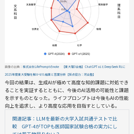
画像の出典：
株式会社LifePromptのnote　【東大理3合格】ChatGPT o1とDeepSeek R1に
2025年度東大受験を解かせた結果と答案分析【採点協力：河合塾】
今回の結果は、生成AIが極めて高度な知的課題に対処でき
ることを実証するとともに、今後のAI活用の可能性と課題
を示すものとなった。ライフプロンプトは今後もAIの性能
向上を追求し、より高度な応用を目指すとしている。
関連記事：LLMを最新の大学入試共通テストで比
較　GPT-4がTOPも医師国家試験合格の実力にし
ては若干物足りない？