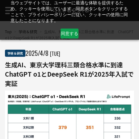
当ウェブサイトでは、ユーザーに最適な体験を提供するた
め、クッキーを使用しています。同意ボタンをクリックする
ことで、プライバシーポリシーに従い、クッキーの使用に同
意したことになります。
Top
>
学術＆研究
>
生成AI、東京大学理科三類合格水準に到達 ChatGPT
同意する
o1とDeepSeek R1が2025年入試で実証
2025
/
4
/
8
[TUE]
学術＆研究
生成AI、東京大学理科三類合格水準に到達
ChatGPT o1とDeepSeek R1が2025年入試で
実証