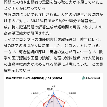
問題で人物や出題者の意図を読み取る力が不足していたこ
とが明らかになっている。
試験時間についても注目される。人間の受験生が数時間か
けるのに対し、AIは1科目あたり約2〜60分で解答を生
成。特に記述問題の解答生成が短時間で可能であり、AIの
高速処理能力が証明された。
ライフプロンプトの遠藤聡志代表取締役は「昨年に比べ、
AIの数学の得点が大幅に向上した」とコメントしている。
一方で、河合塾講師陣は「英語の強さが目立つ一方で、数
学の図形認識や国語の読解、地理の資料読解では人間特有
の直感や推察力が求められる問題に苦戦していた」との見
解を示している。