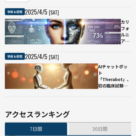
を発表－－
ど）の性能
人間が騎乗
2025
/
4
/
5
[SAT]
学術＆研究
が明らかに
し野山を駆
け巡る動画
カリ
を公開
フォ
ルニ
ア大
学サ
ンデ
2025
/
4
/
5
[SAT]
学術＆研究
ィエ
AIチャットボッ
ゴ校
ト
の研
「Therabot」、
究で
初の臨床試験で
GPT-
人間のセラピス
4.5が
トに匹敵する効
チュ
果を示す——ダー
ーリ
トマス大学の研
ング
アクセスランキング
究チームが発表
テス
ト合
7日間
30日間
格