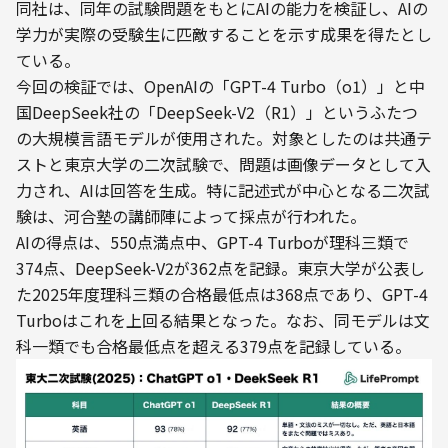
同社は、同年の試験問題をもとにAIの能力を検証し、AIの
学力が実際の受験生に匹敵することを示す成果を得たとし
ている。
今回の検証では、OpenAIの「GPT-4 Turbo（o1）」と中
国DeepSeek社の「DeepSeek-V2（R1）」というふたつ
の大規模言語モデルが使用された。対象としたのは共通テ
ストと東京大学の二次試験で、問題は画像データとして入
力され、AIは回答を生成。特に記述式が中心となる二次試
験は、河合塾の講師陣によって採点が行われた。
AIの得点は、550点満点中、GPT-4 Turboが理科三類で
374点、DeepSeek-V2が362点を記録。東京大学が公表し
た2025年度理科三類の合格最低点は368点であり、GPT-4 
Turboはこれを上回る結果となった。なお、同モデルは文
科一類でも合格最低点を超える379点を記録している。