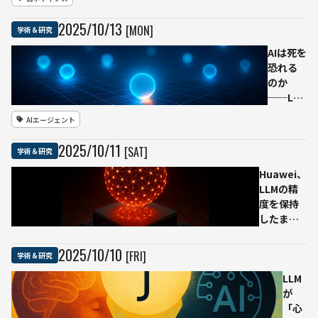
と共同でヒュ
ーマノイドロ
2025
/
10
/
13
[MON]
学術＆研究
ボット
「Atlas」の
AIは死を
新型グリッパ
恐れる
ーを公開
のか
──“器用
──LLM
さ”を極める
エージ
AIエージェント
7DoFハンド
ェント
開発の舞台裏
に見る
2025
/
10
/
11
[SAT]
学術＆研究
「生存
本能」
Huawei、
的ふる
LLMの精
まい
度を保持
したまま
最大70%
メモリ削
2025
/
10
/
10
[FRI]
学術＆研究
減できる
新手法を
LLM
発表──
が
コンシュ
「心