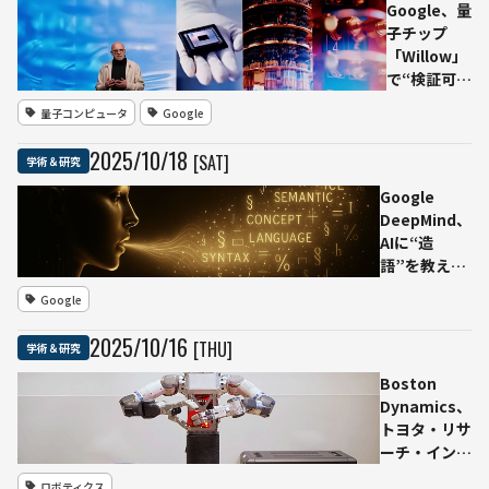
──Gemma
Google、量
ベースの270
子チップ
億パラメータ
「Willow」
モデルががん
で“検証可能
免疫治療研究
な量子優
量子コンピュータ
Google
を加速
位”を実証
──Nature
2025
/
10
/
18
[SAT]
学術＆研究
掲載論文で
スーパーコ
Google
ンピュータ
DeepMind、
ーを13,000
AIに“造
倍上回る性
語”を教えて
能
振る舞いを制
Google
御
──Gemini
2025
/
10
/
16
[THU]
学術＆研究
が自ら意味を
説明する能力
Boston
も確認
Dynamics、
トヨタ・リサ
ーチ・インス
ティテュート
ロボティクス