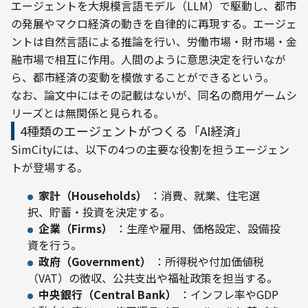
エージェントを大規模言語モデル（LLM）で駆動し、都市
の発展やマクロ経済の動きを自律的に再現する。エージェ
ントは自然言語による推論を行い、労働市場・財市場・金
融市場で相互に作用。人間のように意思決定を行いなが
ら、都市経済の変動を模倣することができるという。

なお、論文中にはその記載はないが、同名の商用ゲームシ
リーズとは無関係と見られる。
4種類のエージェントがつくる「AI経済」
SimCityには、以下の4つの主要な役割を担うエージェン
トが登場する。
家計（Households）
：消費、就業、住宅選
択、貯蓄・投資を決定する。
企業（Firms）
：生産や雇用、価格設定、設備投
資を行う。
政府（Government）
：所得税や付加価値税
（VAT）の徴収、公共支出や福祉政策を担当する。
中央銀行（Central Bank）
：インフレ率やGDP