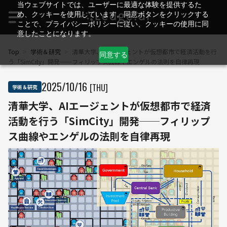
当ウェブサイトでは、ユーザーに最適な体験を提供するた
め、クッキーを使用しています。同意ボタンをクリックする
ことで、プライバシーポリシーに従い、クッキーの使用に同
意したことになります。
Top
>
学術＆研究
>
清華大学、AIエージェントが仮想都市で経済活動を行
同意する
う「SimCity」開発──フィリップス曲線やエンゲルの法則を自律再現
2025
/
10
/
16
[THU]
学術＆研究
清華大学、AIエージェントが仮想都市で経済
活動を行う「SimCity」開発──フィリップ
ス曲線やエンゲルの法則を自律再現