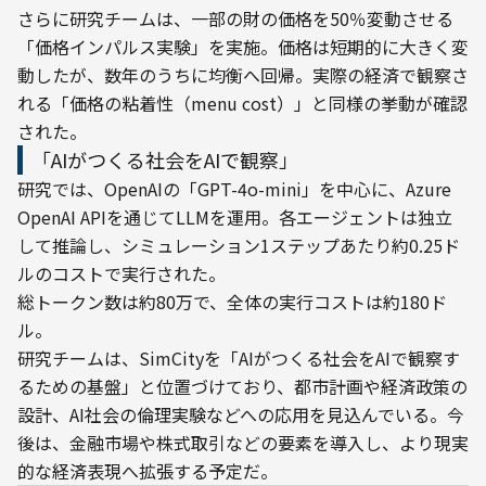
さらに研究チームは、一部の財の価格を50％変動させる
「価格インパルス実験」を実施。価格は短期的に大きく変
動したが、数年のうちに均衡へ回帰。実際の経済で観察さ
れる「価格の粘着性（menu cost）」と同様の挙動が確認
された。
「AIがつくる社会をAIで観察」
研究では、OpenAIの「GPT-4o-mini」を中心に、Azure 
OpenAI APIを通じてLLMを運用。各エージェントは独立
して推論し、シミュレーション1ステップあたり約0.25ド
ルのコストで実行された。

総トークン数は約80万で、全体の実行コストは約180ド
ル。
研究チームは、SimCityを「AIがつくる社会をAIで観察す
るための基盤」と位置づけており、都市計画や経済政策の
設計、AI社会の倫理実験などへの応用を見込んでいる。今
後は、金融市場や株式取引などの要素を導入し、より現実
的な経済表現へ拡張する予定だ。