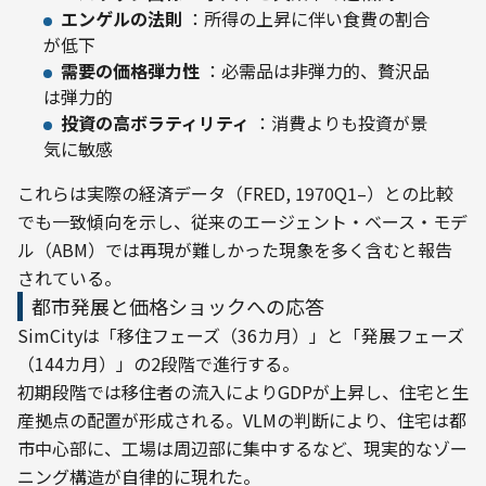
エンゲルの法則
：所得の上昇に伴い食費の割合
が低下
需要の価格弾力性
：必需品は非弾力的、贅沢品
は弾力的
投資の高ボラティリティ
：消費よりも投資が景
気に敏感
これらは実際の経済データ（FRED, 1970Q1–）との比較
でも一致傾向を示し、従来のエージェント・ベース・モデ
ル（ABM）では再現が難しかった現象を多く含むと報告
されている。
都市発展と価格ショックへの応答
SimCityは「移住フェーズ（36カ月）」と「発展フェーズ
（144カ月）」の2段階で進行する。

初期段階では移住者の流入によりGDPが上昇し、住宅と生
産拠点の配置が形成される。VLMの判断により、住宅は都
市中心部に、工場は周辺部に集中するなど、現実的なゾー
ニング構造が自律的に現れた。