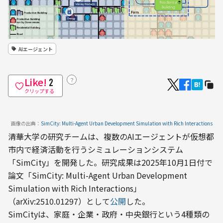
AIエージェント
Like!
？
2
クリップする
画像の出典：
SimCity: Multi-Agent Urban Development Simulation with Rich Interactions
清華大学の研究チームは、複数のAIエージェントが仮想都
市内で経済活動を行うシミュレーションシステム
「SimCity」を開発した。研究成果は2025年10月1日付で
論文「SimCity: Multi-Agent Urban Development 
Simulation with Rich Interactions」
（arXiv:2510.01297）として
公開
した。
SimCityは、家庭・企業・政府・中央銀行という4種類の