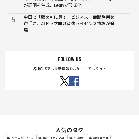
12％
が証明を生成、Leanで形式化
上回
る
中国で「顔をAIに貸す」ビジネス 無断利用を
5
逆手に、AIドラマ向け肖像ライセンス市場が登
場
FOLLOW US
各種SNSでも最新情報をお届けしております
人気のタグ
AIエージェント
モビリティ×AI
半導体
基盤モデル