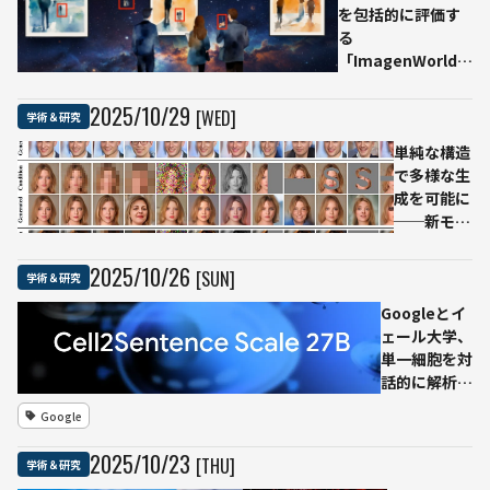
を包括的に評価す
る
「ImagenWorld」
を発表──画像生
成AIの「失敗」も
2025
/
10
/
29
[WED]
学術＆研究
定量評価し見える
化
単純な構造
で多様な生
成を可能に
──新モデ
ル
『DDN』、
2025
/
10
/
26
[SUN]
学術＆研究
拡散モデル
Googleとイ
に代わるア
ェール大学、
プローチと
単一細胞を対
して注目
話的に解析で
きる
Google
AI「C2S-
Scale 27B」
2025
/
10
/
23
[THU]
学術＆研究
を公開