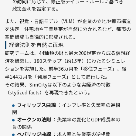
の動向に応じて、修正版テイラー・ルールに基づき
政策金利を設定する。
また、視覚・言語モデル（VLM）が企業の立地や都市構造
を決定。住宅地や工業地帯が自然に分かれるなど、都市の
空間構成も自律的に形成される。
経済法則を自然に再現
研究チームは、44種類の財と最大200世帯から成る仮想経
済を構築し、180ステップ（約15年）にわたるシミュレー
ションを実施した。前半36カ月を「移住フェーズ」、後
半144カ月を「発展フェーズ」として進行した。
その結果、SimCityは以下のような実経済の特徴
（stylized facts）を再現できたという。
フィリップス曲線
：インフレ率と失業率の逆相
関
オークンの法則
：失業率の変化とGDP成長率の
負の関係
ベバリッジ曲線
：求人率と失業率の逆相関