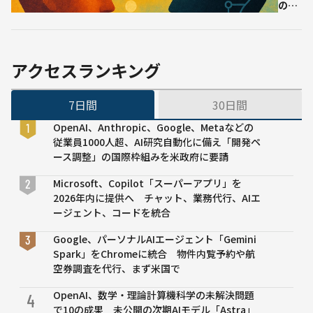
ーマー
の中
GPUでの
でイ
高精度生
メー
成AI実行
ジ」
も視野に
を描
アクセスランキング
く？
──
7日間
30日間
人間
の想
OpenAI、Anthropic、Google、Metaなどの
像課
従業員1000人超、AI研究自動化に備え「開発ペ
題を
ース調整」の国際枠組みを米政府に要請
超え
る精
Microsoft、Copilot「スーパーアプリ」を
度で
2026年内に提供へ チャット、業務代行、AIエ
解
ージェント、コードを統合
答、
Google、パーソナルAIエージェント「Gemini
GPT-
Spark」をChromeに統合 物件内覧予約や航
5が
空券調査を代行、まず米国で
人間
平均
OpenAI、数学・理論計算機科学の未解決問題
4
を
で10の成果 未公開の次期AIモデル「Astra」