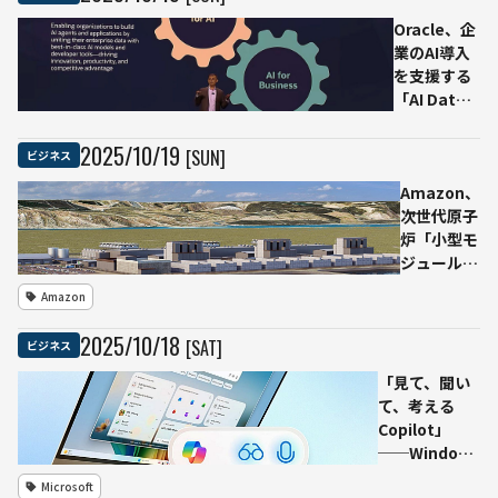
トで完結する
購買体験を提
Oracle、企
供
業のAI導入
を支援する
「AI Data
Platform」
を一般提供
2025
/
10
/
19
[SUN]
ビジネス
──マルチ
クラウド・
Amazon、
ゼロETLで
次世代原子
データ活用
炉「小型モ
を加速
ジュール炉
（SMR）」
Amazon
開発支援を
発表──AI
2025
/
10
/
18
[SAT]
ビジネス
需要増に対
応し、脱炭
「見て、聞い
素電源を強
て、考える
化
Copilot」
──Windows
11が“AIネイテ
Microsoft