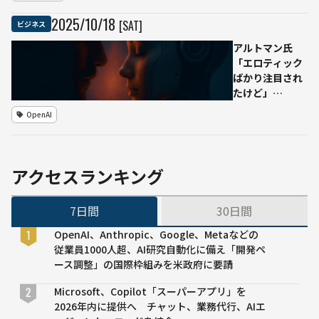
ィブOS”へ進
化
2025
/
10
/
18
[SAT]
ビジネス
アルトマン氏
「エロティック
ばかり注目され
たけど」
──ChatGPT、
OpenAI
成人ユーザーの
自由拡大へ
アクセスランキング
7日間
30日間
OpenAI、Anthropic、Google、Metaなどの
従業員1000人超、AI研究自動化に備え「開発ペ
ース調整」の国際枠組みを米政府に要請
Microsoft、Copilot「スーパーアプリ」を
2026年内に提供へ チャット、業務代行、AIエ