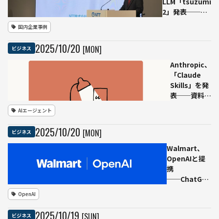
LLM「tsuzumi
2」発表──フ
ルスクラッチ設
国内企業事例
計でGPT-5級の
日本語性能を軽
2025
/
10
/
20
[MON]
ビジネス
量モデルで実現
Anthropic、
「Claude
Skills」を発
表──資料を
読み込み専門
AIエージェント
ワークを自動
化する新機能
2025
/
10
/
20
[MON]
ビジネス
Walmart、
OpenAIと提
携
──ChatGPT
に「Instant
OpenAI
Checkout」
登場 チャッ
2025
/
10
/
19
[SUN]
ビジネス