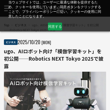
当ウェブサイトでは、ユーザーに最適な体験を提供するた
め、クッキーを使用しています。同意ボタンをクリックする
ことで、プライバシーポリシーに従い、クッキーの使用に同
意したことになります。
Top
>
ビジネス
>
ugo、AIロボット向け「模倣学習キット」を初公開
同意する
──Robotics NEXT Tokyo 2025で披露
2025
/
10
/
20
[MON]
ビジネス
ugo、AIロボット向け「模倣学習キット」を
初公開──Robotics NEXT Tokyo 2025で披
露