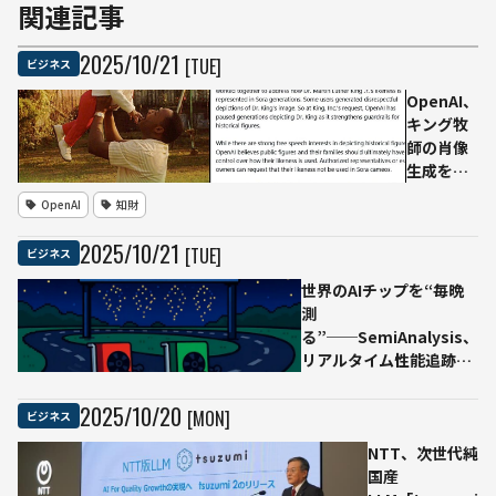
関連記事
2025
/
10
/
21
[TUE]
ビジネス
OpenAI、
キング牧
師の肖像
生成を一
時停止
OpenAI
知財
──遺族
と協議
2025
/
10
/
21
[TUE]
ビジネス
し、歴史
的人物保
世界のAIチップを“毎晩
護を強化
測
る”──SemiAnalysis、
リアルタイム性能追跡プ
ラットフォーム
「InferenceMAX」始動
2025
/
10
/
20
[MON]
ビジネス
NTT、次世代純
国産