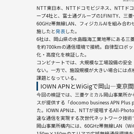
NTT東日本、NTTドコモビジネス、NTTド
ープ4社と、富士通グループの1FINITY、三菱
60GHz帯無線LAN、フィジカルAIを組み
施したと
発表
した。
6社は、岡山県の水島臨海工業地帯にある三菱
を約700kmの通信環境で接続。自律型ロボ
化・高度化を検証した。
コンビナートでは、大規模な工場設備の安全
ない。一方で、施設規模が大きい場合には点
課題となっている。
IOWN APNとWiGigで岡山―東京
今回の検証では、三菱ケミカル岡山事業所から
スが提供する「docomo business APN Plu
た。IOWN APNは、NTTが提唱するAll-Ph
速な通信を実現する次世代ネットワーク技術
岡山事業所構内には、60GHz帯無線LAN（W
150m×150mのエリアで広域無線通信環