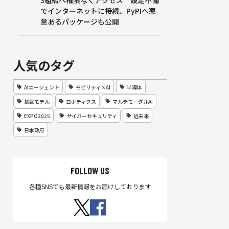
3組織へ権限なくアクセス 設定不備
でインターネットに接続、PyPIへ悪
意あるパッケージも公開
人気のタグ
AIエージェント
モビリティ×AI
半導体
基盤モデル
ロボティクス
マルチモーダルAI
EXPO2025
サイバーセキュリティ
近未来
日本政府
FOLLOW US
各種SNSでも最新情報をお届けしております