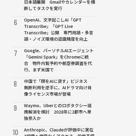
日本語展開 Gmailやカレンダーを横
断してタスクを実行
OpenAI、文字起こしAI「GPT
6
Transcribe」「GPT Live
Transcribe」公開 専門用語・多言
語・ノイズ環境の認識精度を向上
Google、パーソナルAIエージェント
7
「Gemini Spark」をChromeに統
合 物件内覧予約や航空券調査を代
行、まず米国で
中国で「顔をAIに貸す」ビジネス
8
無断利用を逆手に、AIドラマ向け肖
像ライセンス市場が登場
Waymo、Uberとのロボタクシー提
9
携解消を検討 2028年に2都市へ単
独参入か
Anthropic、Claudeが評価中に実在
10