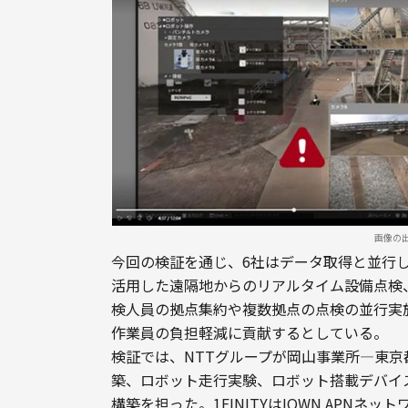
画像の
今回の検証を通じ、6社はデータ取得と並行し
活用した遠隔地からのリアルタイム設備点検
検人員の拠点集約や複数拠点の点検の並行実
作業員の負担軽減に貢献するとしている。
検証では、NTTグループが岡山事業所―東京都内
築、ロボット走行実験、ロボット搭載デバイ
構築を担った。1FINITYはIOWN APN