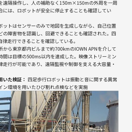
遠隔操作し、人の補助なく150m×150mの外周を一周
合には、ロボットが安全に停止することも確認してい
ボットはセンサーのみで地図を生成しながら、自己位置
どの障害物を認識し、回避できることも確認された。四
自律走行できることを確認している。
ら東京都内ビルまで約700kmのIOWN APNを介して
間は目標の500ms以内を達成した。映像ストリーミン
律走行が可能であり、遠隔監視や制御を支える大容量・
用いた検証：
 四足歩行ロボットは振動と音に関する異常