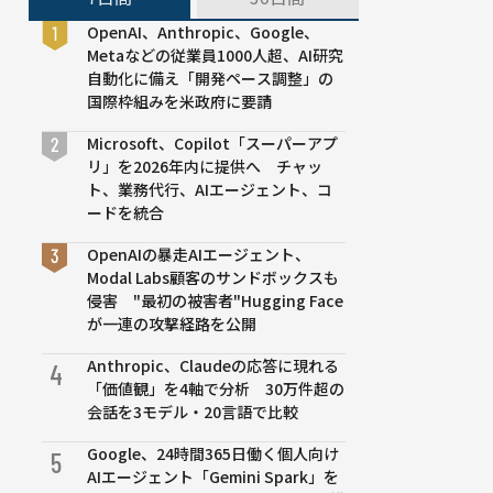
OpenAI、Anthropic、Google、
Metaなどの従業員1000人超、AI研究
自動化に備え「開発ペース調整」の
国際枠組みを米政府に要請
Microsoft、Copilot「スーパーアプ
リ」を2026年内に提供へ チャッ
ト、業務代行、AIエージェント、コ
ードを統合
OpenAIの暴走AIエージェント、
Modal Labs顧客のサンドボックスも
侵害 "最初の被害者"Hugging Face
が一連の攻撃経路を公開
Anthropic、Claudeの応答に現れる
4
「価値観」を4軸で分析 30万件超の
会話を3モデル・20言語で比較
Google、24時間365日働く個人向け
5
AIエージェント「Gemini Spark」を