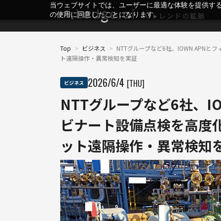
当ウェブサイトでは、ユーザーに最適な体験を提供す
の使用に同意したことになります。
Top
>
ビジネス
>
NTTグループなど6社、IOWN APN
ト遠隔操作・異常検知を実証
2026
/
6
/
4
[THU]
ビジネス
NTTグループなど6社、IO
ビナート設備点検を高度化
ット遠隔操作・異常検知