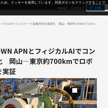
るため、クッキーを使用しています。同意ボタンをクリックすることで
About
Contact
記事
とフィジカルAIでコンビナート設備点検を高度化 岡山―東京約700kmでロボッ
WN APNとフィジカルAIでコン
 岡山―東京約700kmでロボ
を実証