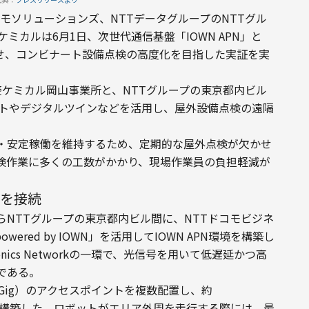
コモソリューションズ、NTTデータグループのNTTグル
ケミカルは6月1日、次世代通信基盤「IOWN APN」と
合わせ、コンビナート設備点検の高度化を目指した実証を実
ケミカル岡山事業所と、NTTグループの東京都内ビル
ットやデジタルツインなどを活用し、屋外設備点検の遠隔
・安定稼働を維持するため、定期的な屋外点検が欠かせ
検作業に多くの工数がかかり、現場作業員の負担軽減が
間を接続
NTTグループの東京都内ビル間に、NTTドコモビジネ
s powered by IOWN」を活用してIOWN APN環境を構築し
otonics Networkの一環で、光信号を用いて低遅延かつ高
である。
iGig）のアクセスポイントを複数配置し、約
境を構築した。ロボットがエリア外周を走行する際には、最