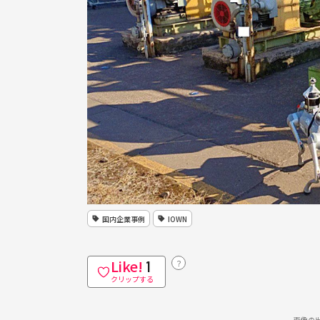
国内企業事例
IOWN
Like!
？
1
クリップする
画像の