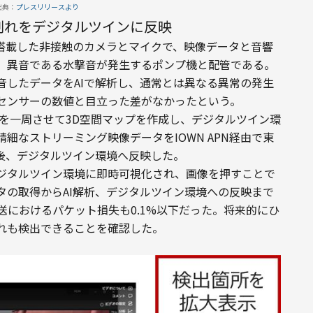
出典：
プレスリリースより
割れをデジタルツインに反映
に搭載した非接触のカメラとマイクで、映像データと音響
、異音である水撃音が発生するポンプ機と配管である。
音したデータをAIで解析し、通常とは異なる異常の発生
センサーの数値と目立った差がなかったという。
外周を一周させて3D空間マップを作成し、デジタルツイン環
細なストリーミング映像データをIOWN APN経由で東
た後、デジタルツイン環境へ反映した。
ジタルツイン環境に即時可視化され、画像を押すことで
タの取得からAI解析、デジタルツイン環境への反映まで
送におけるパケット損失も0.1%以下だった。将来的にひ
れも検出できることを確認した。